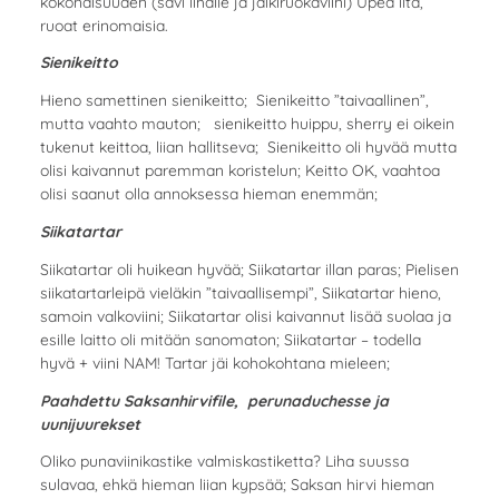
kokonaisuuden (savi lihalle ja jälkiruokaviini) Upea ilta,
ruoat erinomaisia.
Sienikeitto
Hieno samettinen sienikeitto; Sienikeitto ”taivaallinen”,
mutta vaahto mauton; sienikeitto huippu, sherry ei oikein
tukenut keittoa, liian hallitseva; Sienikeitto oli hyvää mutta
olisi kaivannut paremman koristelun; Keitto OK, vaahtoa
olisi saanut olla annoksessa hieman enemmän;
Siikatartar
Siikatartar oli huikean hyvää; Siikatartar illan paras; Pielisen
siikatartarleipä vieläkin ”taivaallisempi”, Siikatartar hieno,
samoin valkoviini; Siikatartar olisi kaivannut lisää suolaa ja
esille laitto oli mitään sanomaton; Siikatartar – todella
hyvä + viini NAM! Tartar jäi kohokohtana mieleen;
Paahdettu Saksanhirvifile, perunaduchesse ja
uunijuurekset
Oliko punaviinikastike valmiskastiketta? Liha suussa
sulavaa, ehkä hieman liian kypsää; Saksan hirvi hieman