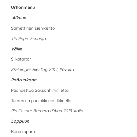
Urhonmenu
Alkuun
Samettinen sienikeitto
Tío Pepe, Espanja
Väliin
Siikatartar
Steininger Riesling 2014, Itävalta,
Pääruokana
Paahdettua Saksanhirvifilettä
Tummalla puolukkakastikkeella
Pio Cesare Barbera d'Alba 2013, Italia
Loppuun
Karpaloparfait