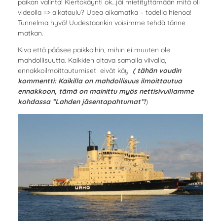
paikan valinta! Kiertokäynti ok…jäi mietityttämään mitä oli
videolla => aikataulu? Upea aikamatka – todella hienoa!
Tunnelma hyvä! Uudestaankin voisimme tehdä tänne
matkan.
Kiva että pääsee paikkoihin, mihin ei muuten ole
mahdollisuutta. Kaikkien oltava samalla viivalla,
ennakkoilmoittautumiset eivät käy
( tähän voudin
kommentti: Kaikilla on mahdollisuus ilmoittautua
ennakkoon, tämä on mainittu myös nettisivuillamme
kohdassa ”Lahden jäsentapahtumat”!
)