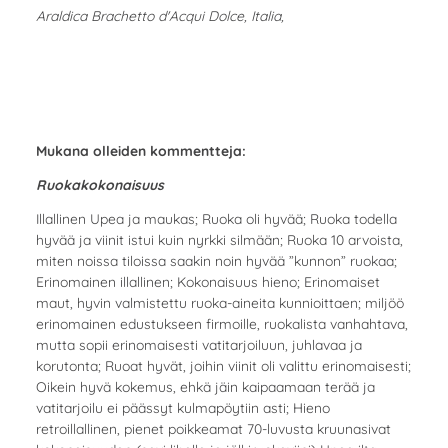
Araldica Brachetto d'Acqui Dolce, Italia,
Mukana olleiden kommentteja:
Ruokakokonaisuus
Illallinen Upea ja maukas; Ruoka oli hyvää; Ruoka todella
hyvää ja viinit istui kuin nyrkki silmään; Ruoka 10 arvoista,
miten noissa tiloissa saakin noin hyvää ”kunnon” ruokaa;
Erinomainen illallinen; Kokonaisuus hieno; Erinomaiset
maut, hyvin valmistettu ruoka-aineita kunnioittaen; miljöö
erinomainen edustukseen firmoille, ruokalista vanhahtava,
mutta sopii erinomaisesti vatitarjoiluun, juhlavaa ja
korutonta; Ruoat hyvät, joihin viinit oli valittu erinomaisesti;
Oikein hyvä kokemus, ehkä jäin kaipaamaan terää ja
vatitarjoilu ei päässyt kulmapöytiin asti; Hieno
retroillallinen, pienet poikkeamat 70-luvusta kruunasivat