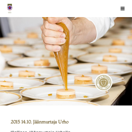
Siirry
Chaîne des Rôtisseurs Finlande ry
Haku
sivun
sisältöön
2015 14.10. Jäänmurtaja Urho