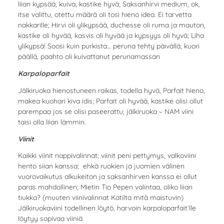
liian kypsää, kuiva, kastike hyvä; Saksanhirvi medium, ok,
itse valittu, otettu määrä oli tosi hieno idea. Ei tarvetta
nakkarille; Hirvi oli ylikypsää, duchesse oli ruma ja mauton,
kastike oli hyvää, kasvis oli hyvää ja kypsyys oli hyvä; Liha
ylikypsä! Soosi kuin purkista… peruna tehty päivällä, kuori
päällä, paahto oli kuivattanut perunamassan
Karpaloparfait
Jälkiruoka hienostuneen raikas, todella hyvä, Parfait hieno,
makea kuohari kiva idis; Parfait oli hyvää, kastike olisi ollut
parempaa jos se olisi paseerattu; jälkiruoka – NAM viini
taisi olla liian lämmin.
Viinit
Kaikki viinit nappivalinnat; viinit peni pettymys, valkoviini
hento siian kanssa; ehkä ruokien ja juomien välinen
vuorovaikutus alkukeiton ja saksanhirven kanssa ei ollut
paras mahdollinen; Mietin Tio Pepen valintaa, oliko liian
tiukka? (muuten viinivalinnat Katilta mitä maistuvin)
Jälkiruokaviini todellinen löytö, harvoin karpaloparfait`lle
löytyy sopivaa viiniä