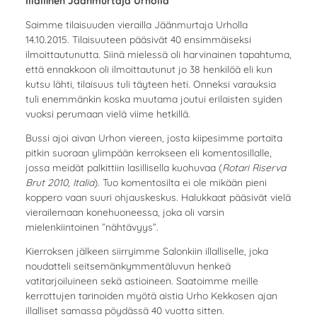
Illallinen Jäänmurtaja Urholla
Saimme tilaisuuden vierailla Jäänmurtaja Urholla
14.10.2015. Tilaisuuteen pääsivät 40 ensimmäiseksi
ilmoittautunutta. Siinä mielessä oli harvinainen tapahtuma,
että ennakkoon oli ilmoittautunut jo 38 henkilöä eli kun
kutsu lähti, tilaisuus tuli täyteen heti. Onneksi varauksia
tuli enemmänkin koska muutama joutui erilaisten syiden
vuoksi perumaan vielä viime hetkillä.
Bussi ajoi aivan Urhon viereen, josta kiipesimme portaita
pitkin suoraan ylimpään kerrokseen eli komentosillalle,
jossa meidät palkittiin lasillisella kuohuvaa (
Rotari Riserva
Brut 2010, Italia
). Tuo komentosilta ei ole mikään pieni
koppero vaan suuri ohjauskeskus. Halukkaat pääsivät vielä
vierailemaan konehuoneessa, joka oli varsin
mielenkiintoinen ”nähtävyys”.
Kierroksen jälkeen siirryimme Salonkiin illalliselle, joka
noudatteli seitsemänkymmentäluvun henkeä
vatitarjoiluineen sekä astioineen. Saatoimme meille
kerrottujen tarinoiden myötä aistia Urho Kekkosen ajan
illalliset samassa pöydässä 40 vuotta sitten.