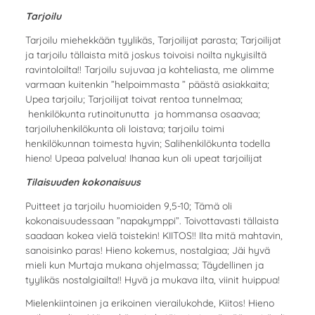
Tarjoilu
Tarjoilu miehekkään tyylikäs, Tarjoilijat parasta; Tarjoilijat
ja tarjoilu tällaista mitä joskus toivoisi noilta nykyisiltä
ravintoloilta!! Tarjoilu sujuvaa ja kohteliasta, me olimme
varmaan kuitenkin ”helpoimmasta ” päästä asiakkaita;
Upea tarjoilu; Tarjoilijat toivat rentoa tunnelmaa;
henkilökunta rutinoitunutta ja hommansa osaavaa;
tarjoiluhenkilökunta oli loistava; tarjoilu toimi
henkilökunnan toimesta hyvin; Salihenkilökunta todella
hieno! Upeaa palvelua! Ihanaa kun oli upeat tarjoilijat
Tilaisuuden kokonaisuus
Puitteet ja tarjoilu huomioiden 9,5-10; Tämä oli
kokonaisuudessaan ”napakymppi”. Toivottavasti tällaista
saadaan kokea vielä toistekin! KIITOS!! Ilta mitä mahtavin,
sanoisinko paras! Hieno kokemus, nostalgiaa; Jäi hyvä
mieli kun Murtaja mukana ohjelmassa; Täydellinen ja
tyylikäs nostalgiailta!! Hyvä ja mukava ilta, viinit huippua!
Mielenkiintoinen ja erikoinen vierailukohde, Kiitos! Hieno