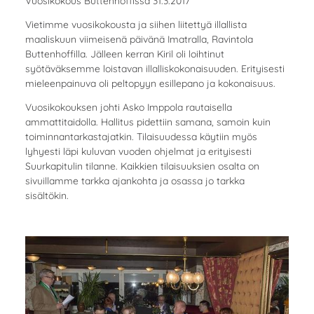
Vuosikokous Buttenhoffissa 31.3.2017
Vietimme vuosikokousta ja siihen liitettyä illallista
maaliskuun viimeisenä päivänä Imatralla, Ravintola
Buttenhoffilla. Jälleen kerran Kiril oli loihtinut
syötäväksemme loistavan illalliskokonaisuuden. Erityisesti
mieleenpainuva oli peltopyyn esillepano ja kokonaisuus.
Vuosikokouksen johti Asko Imppola rautaisella
ammattitaidolla. Hallitus pidettiin samana, samoin kuin
toiminnantarkastajatkin. Tilaisuudessa käytiin myös
lyhyesti läpi kuluvan vuoden ohjelmat ja erityisesti
Suurkapitulin tilanne. Kaikkien tilaisuuksien osalta on
sivuillamme tarkka ajankohta ja osassa jo tarkka
sisältökin.