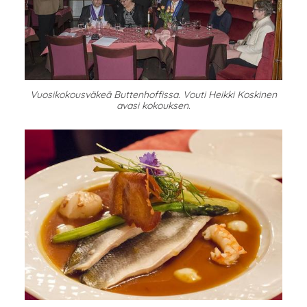
Vuosikokousväkeä Buttenhoffissa. Vouti Heikki Koskinen
avasi kokouksen.