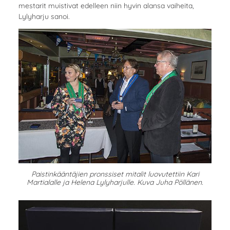
mestarit muistivat edelleen niin hyvin alansa vaiheita,
Lylyharju sanoi.
Paistinkääntäjien pronssiset mitalit luovutettiin Kari
Martialalle ja Helena Lylyharjulle. Kuva Juha Pöllänen.