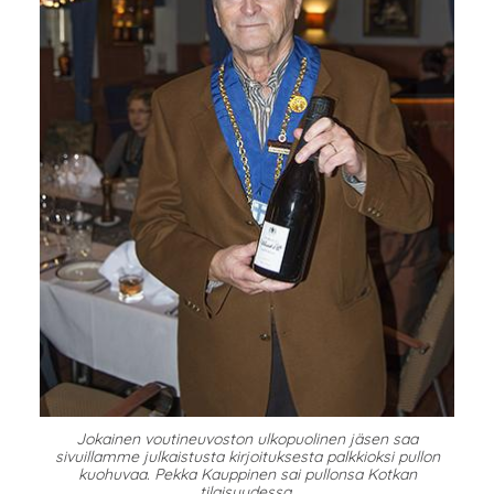
Jokainen voutineuvoston ulkopuolinen jäsen saa
sivuillamme julkaistusta kirjoituksesta palkkioksi pullon
kuohuvaa. Pekka Kauppinen sai pullonsa Kotkan
tilaisuudessa.