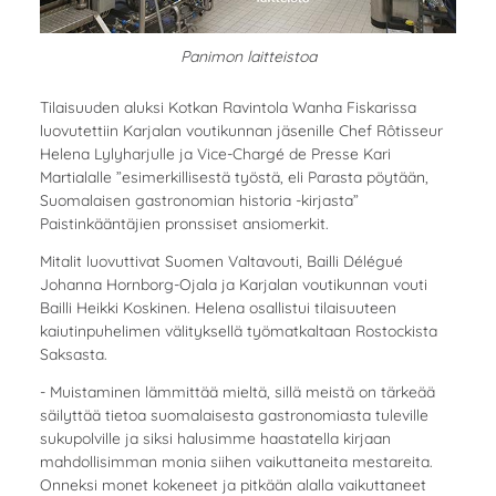
Panimon laitteistoa
Tilaisuuden aluksi Kotkan Ravintola Wanha Fiskarissa
luovutettiin Karjalan voutikunnan jäsenille Chef Rôtisseur
Helena Lylyharjulle ja Vice-Chargé de Presse Kari
Martialalle ”esimerkillisestä työstä, eli Parasta pöytään,
Suomalaisen gastronomian historia -kirjasta”
Paistinkääntäjien pronssiset ansiomerkit.
Mitalit luovuttivat Suomen Valtavouti, Bailli Délégué
Johanna Hornborg-Ojala ja Karjalan voutikunnan vouti
Bailli Heikki Koskinen. Helena osallistui tilaisuuteen
kaiutinpuhelimen välityksellä työmatkaltaan Rostockista
Saksasta.
- Muistaminen lämmittää mieltä, sillä meistä on tärkeää
säilyttää tietoa suomalaisesta gastronomiasta tuleville
sukupolville ja siksi halusimme haastatella kirjaan
mahdollisimman monia siihen vaikuttaneita mestareita.
Onneksi monet kokeneet ja pitkään alalla vaikuttaneet