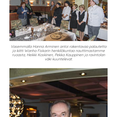
Vasemmalla Hanna Arminen antoi rakentavaa palautetta
ja kiitti Wanha Fiskarin henkilökuntaa nauttimastamme
ruoasta, Heikki Koskinen, Pekka Kauppinen ja ravintolan
väki kuuntelevat.