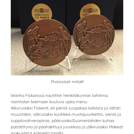
Pronssiset mitalit
Wanha Fiskarissa nautittiin henkilökunnan loihtima,
ravintolan teemaan kuuluva upea menu.
Alkuruoaksi Fiskenit, eli pieniä suupaloja kaloista ja vähän
muustakin, väliruoaksi kuohkea mustajuurikeitto, sieniä ja
suppilovahveropiiras, pääruoaksiSuomenlahden kuhaa
paistettuna ja paahdettuja juureksia ja jälkiruoaksi Makeat
makustelut kolmella tavalla.