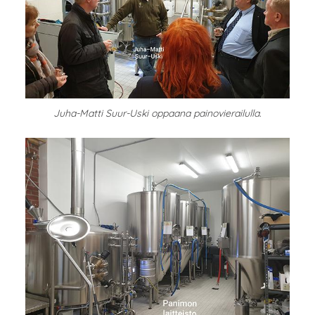
Juha-Matti Suur-Uski oppaana painovierailulla.