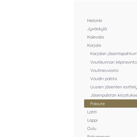
Helsinki
Jyväskylä
Kalevala
Karjala
Karjalan jäsentapahtu
Voutikunnan kilpiravinto
Voutineuvosto
Voudin palsta
Uusien jäsenten esittel
Jäsenpalstan kirjoituks
Palaute
Lahti
Lappi
Oulu
Pohjanmaa