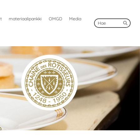
ut
materiaalipankki
OMGD
Media
Hak
Hae