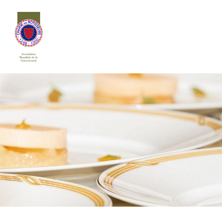
Siirry
sivun
sisältöön
Chaîne des Rôtisseurs Finlande ry