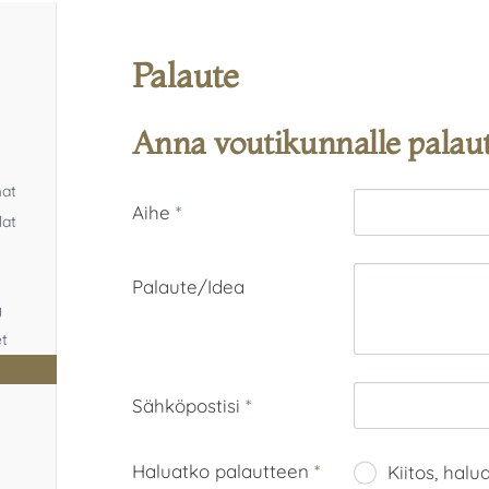
Palaute
Anna voutikunnalle palaute
mat
Aihe
*
lat
Palaute/Idea
y
et
Sähköpostisi
*
Haluatko palautteen
*
Kiitos, hal