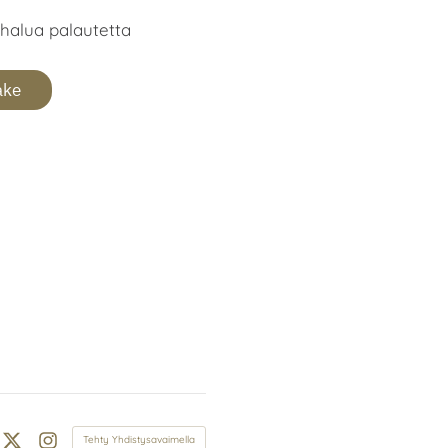
n halua palautetta
ake
Tehty Yhdistysavaimella