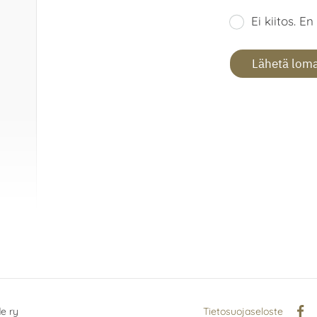
Ei kiitos. E
Lähetä lom
e ry
Tietosuojaseloste