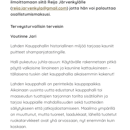
ilmoittamaan siitä Reija Järvenkylälle
(
reija.jarvenkyla@gmail.com
) jotta hän voi palauttaa
osallistumismaksusi.
Terveysturvallisin terveisin
Voutinne Jari
Lahden Kauppahallin historiallinen miljöö tarjoaa kauniit
puitteet shampanjatastingille.
Halli pukeutuu juhla-asuun: Käytävälle rakennetaan pitkä
pöytä valkoisine liinoineen ja kauniine kattauksineen –
tällaisena tuskin olet kauppahallia aikaisemmin kokenut!
Lahden kauppahalli on perinteikäs kauppapaikka.
Aikoinaan uusinta uutta edustanut kauppahalli toi
maaseudun tuottajien tarjonnan torilta sisätiloihin ja
tarjosi kauppiaille mahdollisuuden sekä tuotteiden
säilytykseen että jatkojalostamiseen. Maailma ympärillä
on muuttunut, mutta tuoreet, laadukkaat, lähellä tuotetut
ruokatarvikkeet ovat yhä arvossaan, nyt enemmän kuin
koskaan.