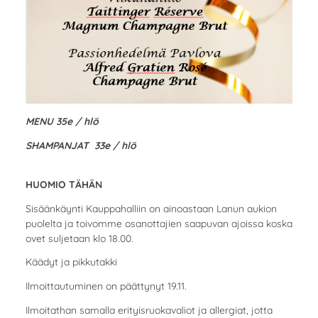
MENU 35e / hlö
SHAMPANJAT 33e / hlö
HUOMIO TÄHÄN
Sisäänkäynti Kauppahalliin on ainoastaan Lanun aukion
puolelta ja toivomme osanottajien saapuvan ajoissa koska
ovet suljetaan klo 18.00.
Käädyt ja pikkutakki
Ilmoittautuminen on päättynyt 19.11.
Ilmoitathan samalla erityisruokavaliot ja allergiat, jotta