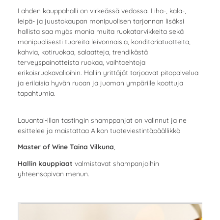
Lahden kauppahalli on virkeässä vedossa. Liha-, kala-,
leipä- ja juustokaupan monipuolisen tarjonnan lisäksi
hallista saa myös monia muita ruokatarvikkeita sekä
monipuolisesti tuoreita leivonnaisia, konditoriatuotteita,
kahvia, kotiruokaa, salaatteja, trendikästä
terveyspainotteista ruokaa, vaihtoehtoja
erikoisruokavalioihin. Hallin yrittäjät tarjoavat pitopalvelua
ja erilaisia hyvän ruoan ja juoman ympärille koottuja
tapahtumia.
Lauantai-illan tastingin shamppanjat on valinnut ja ne
esittelee ja maistattaa Alkon tuoteviestintäpäällikkö
Master of Wine Taina Vilkuna
,
Hallin kauppiaat
valmistavat shampanjoihin
yhteensopivan menun.