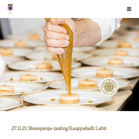
Siirry
Chaîne des Rôtisseurs Finlande ry
Haku
sivun
sisältöön
27.11.21 Shampanja-tasting Kauppahalli Lahti