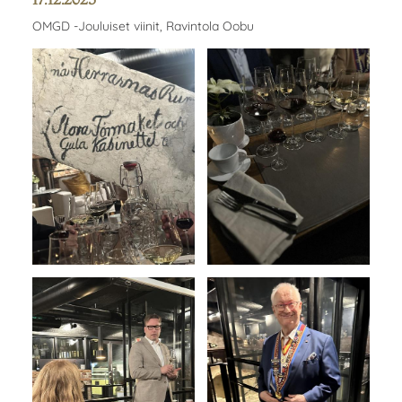
OMGD -Jouluiset viinit, Ravintola Oobu