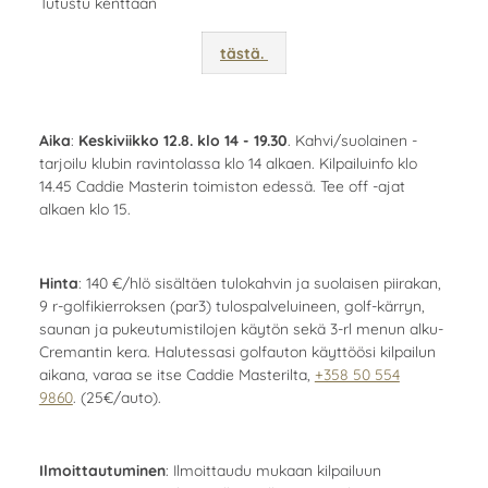
Tutustu kenttään
tästä.
Aika
:
Keskiviikko 12.8. klo 14 - 19.30
. Kahvi/suolainen -
tarjoilu klubin ravintolassa klo 14 alkaen. Kilpailuinfo klo
14.45 Caddie Masterin toimiston edessä. Tee off -ajat
alkaen klo 15.
Hinta
: 140 €/hlö sisältäen tulokahvin ja suolaisen piirakan,
9 r-golfikierroksen (par3) tulospalveluineen, golf-kärryn,
saunan ja pukeutumistilojen käytön sekä 3-rl menun alku-
Cremantin kera. Halutessasi golfauton käyttöösi kilpailun
aikana, varaa se itse Caddie Masterilta,
+358 50 554
9860
. (25€/auto).
Ilmoittautuminen
: Ilmoittaudu mukaan kilpailuun