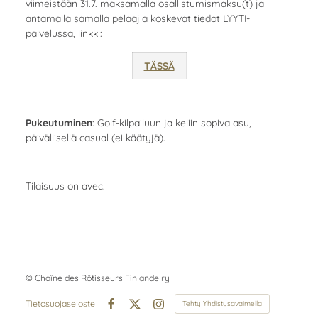
viimeistään 31.7. maksamalla osallistumismaksu(t) ja
antamalla samalla pelaajia koskevat tiedot LYYTI-
palvelussa, linkki:
TÄSSÄ
Pukeutuminen
: Golf-kilpailuun ja keliin sopiva asu,
päivällisellä casual (ei käätyjä).
Tilaisuus on avec.
©
Chaîne des Rôtisseurs Finlande ry
Tietosuojaseloste
Tehty Yhdistysavaimella
Facebook
X
Instagram