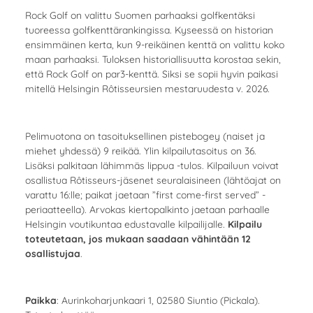
Rock Golf on valittu Suomen parhaaksi golfkentäksi
tuoreessa golfkenttärankingissa. Kyseessä on historian
ensimmäinen kerta, kun 9-reikäinen kenttä on valittu koko
maan parhaaksi. Tuloksen historiallisuutta korostaa sekin,
että Rock Golf on par3-kenttä. Siksi se sopii hyvin paikasi
mitellä Helsingin Rôtisseursien mestaruudesta v. 2026.
Pelimuotona on tasoituksellinen pistebogey (naiset ja
miehet yhdessä) 9 reikää. Ylin kilpailutasoitus on 36.
Lisäksi palkitaan lähimmäs lippua -tulos. Kilpailuun voivat
osallistua Rôtisseurs-jäsenet seuralaisineen (lähtöajat on
varattu 16:lle; paikat jaetaan ”first come-first served” -
periaatteella). Arvokas kiertopalkinto jaetaan parhaalle
Helsingin voutikuntaa edustavalle kilpailijalle.
Kilpailu
toteutetaan, jos mukaan saadaan vähintään 12
osallistujaa
.
Paikka
: Aurinkoharjunkaari 1, 02580 Siuntio (Pickala).