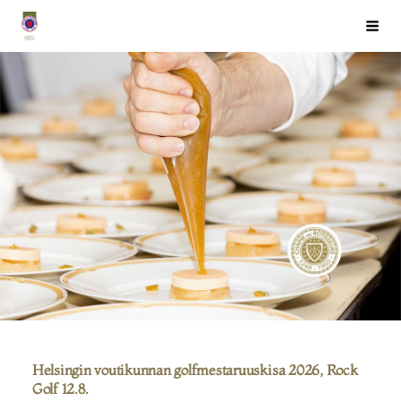
Siirry
Chaîne des Rôtisseurs Finlande ry
Haku
sivun
sisältöön
Helsingin voutikunnan golfmestaruuskisa 2026, Rock
Golf 12.8.