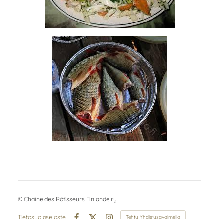
©
Chaîne des Rôtisseurs Finlande ry
Tietosuojaseloste
Tehty Yhdistysavaimella