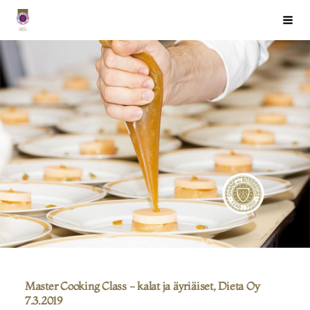
Siirry
Chaîne des Rôtisseurs Finlande ry
Haku
sivun
sisältöön
Master Cooking Class - kalat ja äyriäiset, Dieta Oy
7.3.2019