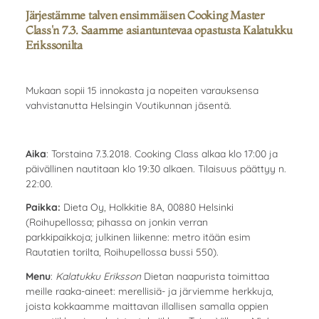
Järjestämme talven ensimmäisen Cooking Master
Class'n 7.3. Saamme asiantuntevaa opastusta Kalatukku
Erikssonilta
Mukaan sopii 15 innokasta ja nopeiten varauksensa
vahvistanutta Helsingin Voutikunnan jäsentä.
Aika
: Torstaina 7.3.2018. Cooking Class alkaa klo 17:00 ja
päivällinen nautitaan klo 19:30 alkaen. Tilaisuus päättyy n.
22:00.
Paikka:
Dieta Oy, Holkkitie 8A, 00880 Helsinki
(Roihupellossa; pihassa on jonkin verran
parkkipaikkoja; julkinen liikenne: metro itään esim
Rautatien torilta, Roihupellossa bussi 550).
Menu
:
Kalatukku Eriksson
Dietan naapurista toimittaa
meille raaka-aineet: merellisiä- ja järviemme herkkuja,
joista kokkaamme maittavan illallisen samalla oppien