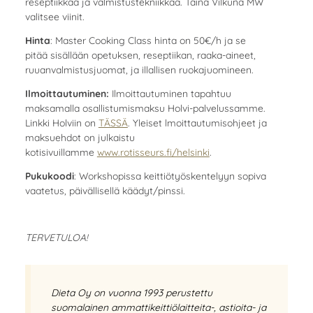
reseptiikkaa ja valmistustekniikkaa. Taina Vilkuna MW
valitsee viinit.
Hinta
: Master Cooking Class hinta on 50€/h ja se
pitää sisällään opetuksen, reseptiikan, raaka-aineet,
ruuanvalmistusjuomat, ja illallisen ruokajuomineen.
Ilmoittautuminen:
Ilmoittautuminen tapahtuu
maksamalla osallistumismaksu Holvi-palvelussamme.
Linkki Holviin on
TÄSSÄ
. Yleiset lmoittautumisohjeet ja
maksuehdot on julkaistu
kotisivuillamme
www.rotisseurs.fi/helsinki
.
Pukukoodi
: Workshopissa keittiötyöskentelyyn sopiva
vaatetus, päivällisellä käädyt/pinssi.
TERVETULOA!
Dieta Oy on vuonna 1993 perustettu
suomalainen ammattikeittiölaitteita-, astioita- ja