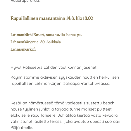
Rapurapurallaa…
Rapuillallinen maanantaina 14.8. klo 18.00
Lehmonkärki Resort, rantahuvila Isohaapa,
Lehmonkärjentie 180, Asikkala
Lehmonkärki.fi
Hyvät Rotisseurs Lahden voutikunnan jäsenet!
Käynnistämme aktiivisen syyskauden nauttien herkullisen
rapuillallisen Lehmonkärjen Isohaapa -rantahuvilassa.
Kesäillan hämärtyessä tämä vaaleasti sisustettu beach
house tyylinen juhlatila tarjoaa tunnelmalliset puitteet
elokuiselle rapuillalliselle. Juhlatilaa kiertää vasta keväällä
valmistunut lasitettu terassi, joka avautuu upeasti suoraan
Päijänteelle.