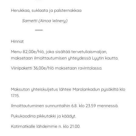
******
Herukkaa, suklaata ja palsternakkaa
Sametti (Ainoa Winery)
******
Hinnat
Menu 82,00e/hlö, joka sisältää tervetuliaismaljan,
maksetaan ilmoittautumisen yhteydessä Lyytin kautta.
Viinipaketti 36,00e/hlö maksetaan ravintolassa.
Maksuton yhteiskuljetus lähtee Marolankadun pysäkiltä klo
17.15.
Ilmoittautuminen sunnuntaihin 6.8. klo 23.59 mennessä.
Pukukoodina pikkutakki ja käädyt.
Kotimatkalle lähdemme n. klo 21.00.