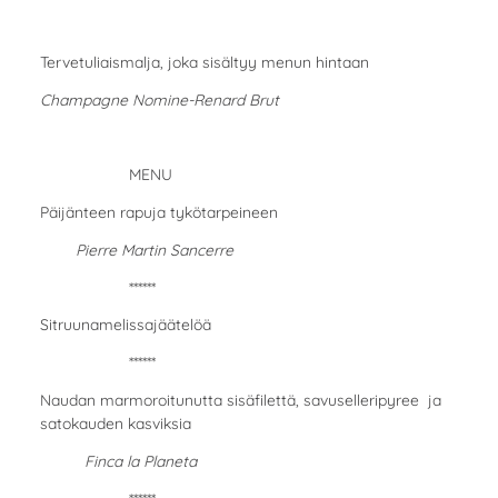
Tervetuliaismalja, joka sisältyy menun hintaan
Champagne Nomine-Renard Brut
MENU
Päijänteen rapuja tykötarpeineen
Pierre Martin Sancerre
******
Sitruunamelissajäätelöä
******
Naudan marmoroitunutta sisäfilettä, savuselleripyree ja
satokauden kasviksia
Finca la Planeta