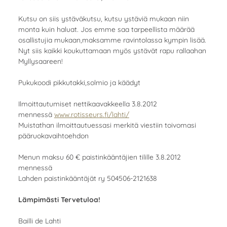
Kutsu on siis ystäväkutsu, kutsu ystäviä mukaan niin
monta kuin haluat. Jos emme saa tarpeellista määrää
osallistujia mukaan,maksamme ravintolassa kympin lisää.
Nyt siis kaikki koukuttamaan myös ystävät rapu rallaahan
Myllysaareen!
Pukukoodi pikkutakki,solmio ja käädyt
Ilmoittautumiset nettikaavakkeella 3.8.2012
mennessä
www.rotisseurs.fi/lahti/
Muistathan ilmoittautuessasi merkitä viestiin toivomasi
pääruokavaihtoehdon
Menun maksu 60 € paistinkääntäjien tilille 3.8.2012
mennessä
Lahden paistinkääntäjät ry 504506-2121638
Lämpimästi Tervetuloa!
Bailli de Lahti