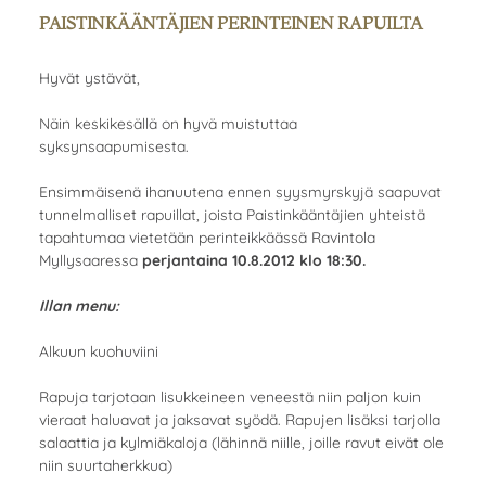
PAISTINKÄÄNTÄJIEN PERINTEINEN RAPUILTA
Hyvät ystävät,
Näin keskikesällä on hyvä muistuttaa
syksynsaapumisesta.
Ensimmäisenä ihanuutena ennen syysmyrskyjä saapuvat
tunnelmalliset rapuillat, joista Paistinkääntäjien yhteistä
tapahtumaa vietetään perinteikkäässä Ravintola
Myllysaaressa
perjantaina 10.8.2012 klo 18:30.
Illan menu:
Alkuun kuohuviini
Rapuja tarjotaan lisukkeineen veneestä niin paljon kuin
vieraat haluavat ja jaksavat syödä. Rapujen lisäksi tarjolla
salaattia ja kylmiäkaloja (lähinnä niille, joille ravut eivät ole
niin suurtaherkkua)