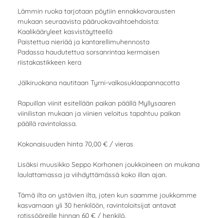
Lämmin ruoka tarjotaan pöytiin ennakkovarausten
mukaan seuraavista pääruokavaihtoehdoista:
Kaalikääryleet kasvistäytteellä
Paistettua nieriää ja kantarellimuhennosta
Padassa haudutettua sorsanrintaa kermaisen
riistakastikkeen kera
Jälkiruokana nautitaan Tyrni-valkosuklaapannacotta
Rapuillan viinit esitellään paikan päällä Myllysaaren
viinilistan mukaan ja viinien veloitus tapahtuu paikan
päällä ravintolassa.
Kokonaisuuden hinta 70,00 € / vieras
Lisäksi muusikko Seppo Korhonen joukkoineen on mukana
laulattamassa ja viihdyttämässä koko illan ajan.
Tämä ilta on ystävien ilta, joten kun saamme joukkomme
kasvamaan yli 30 henkilöön, ravintoloitsijat antavat
rotissööreille hinnan 60 € / henkilö.