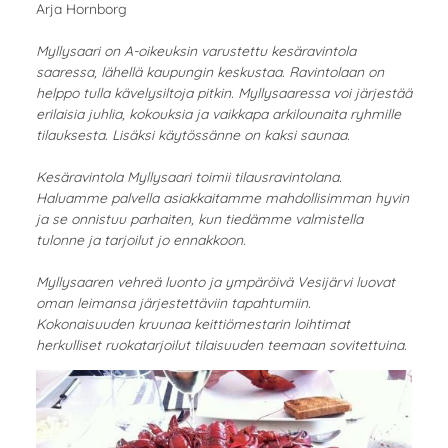
Arja Hornborg
Myllysaari on A-oikeuksin varustettu kesäravintola
saaressa, lähellä kaupungin keskustaa. Ravintolaan on
helppo tulla kävelysiltoja pitkin. Myllysaaressa voi järjestää
erilaisia juhlia, kokouksia ja vaikkapa arkilounaita ryhmille
tilauksesta. Lisäksi käytössänne on kaksi saunaa.
Kesäravintola Myllysaari toimii tilausravintolana.
Haluamme palvella asiakkaitamme mahdollisimman hyvin
ja se onnistuu parhaiten, kun tiedämme valmistella
tulonne ja tarjoilut jo ennakkoon.
Myllysaaren vehreä luonto ja ympäröivä Vesijärvi luovat
oman leimansa järjestettäviin tapahtumiin.
Kokonaisuuden kruunaa keittiömestarin loihtimat
herkulliset ruokatarjoilut tilaisuuden teemaan sovitettuina.