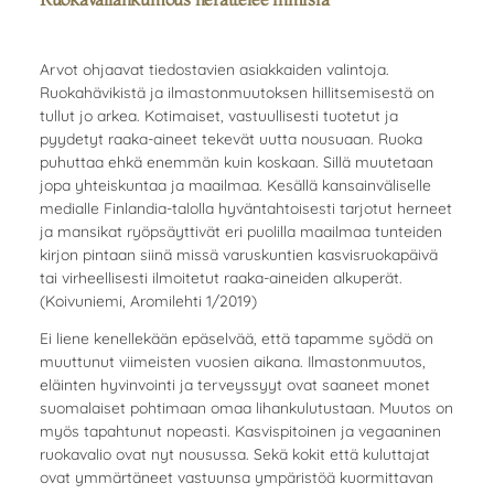
Arvot ohjaavat tiedostavien asiakkaiden valintoja.
Ruokahävikistä ja ilmastonmuutoksen hillitsemisestä on
tullut jo arkea. Kotimaiset, vastuullisesti tuotetut ja
pyydetyt raaka-aineet tekevät uutta nousuaan. Ruoka
puhuttaa ehkä enemmän kuin koskaan. Sillä muutetaan
jopa yhteiskuntaa ja maailmaa. Kesällä kansainväliselle
medialle Finlandia-talolla hyväntahtoisesti tarjotut herneet
ja mansikat ryöpsäyttivät eri puolilla maailmaa tunteiden
kirjon pintaan siinä missä varuskuntien kasvisruokapäivä
tai virheellisesti ilmoitetut raaka-aineiden alkuperät.
(Koivuniemi, Aromilehti 1/2019)
Ei liene kenellekään epäselvää, että tapamme syödä on
muuttunut viimeisten vuosien aikana. Ilmastonmuutos,
eläinten hyvinvointi ja terveyssyyt ovat saaneet monet
suomalaiset pohtimaan omaa lihankulutustaan. Muutos on
myös tapahtunut nopeasti. Kasvispitoinen ja vegaaninen
ruokavalio ovat nyt nousussa. Sekä kokit että kuluttajat
ovat ymmärtäneet vastuunsa ympäristöä kuormittavan