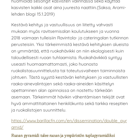
huomioida sesongit kasvisten valinnassa sekä käyttää
kasvisten kaikki osat aina juuresta naattiin.(Saksa, Aromi-
lehden blogi 15.1.2019)
Kestävä kehitys ja vastuullisuus on liitetty vahvasti
mukaan myös ravitsemisalan koulutukseen ja vuonna
2018 voimaan tulleisiin Ravintola- ja cateringalan tutkinnon
perusteisiin. Yksi tärkeimmistä kestävä kehityksen alueista
on ymmärtää, että ruokahävikki on niin ekologisesti kuin
taloudellisesti ruoan tuhlaamista. Ruokahävikkiä syntyy
useasti huomaamattomasti, joko huonosta
ruokalistasuunnittelusta tai toteutusvaiheen toiminnoista
johtuen. Tästä syystä kestävän kehityksen ja vastuullisten
raaka-ainevalintojen sekä raaka-aineiden käsittelyn
opettaminen alan opinnoissa on nostettu tärkeään
asemaan. Tärkeimmät hävikin vähentämisen tekijät ovat
hyvä ammattitaitoinen henkilökunta sekä tarkka reseptien
ja ruokalistojen suunnittelu.
https://www.barillacfn.com/en/dissemination/double_pyr
amid/
Ruoan pyramidi tulee ruoan ja ympäristön tuplapyramidiksi