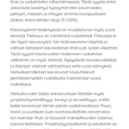
lihan ja ruokahävikin vähentämisessä. Tästä syystä onkin
virkistävää keskittyä hyödyntämään kasvimaiden,
peltojen, metsien ja niittyjen antimia monipuolisesti.
(Saksa, Aromi-lehden blogi 15.1.2019)
Kasvissyönnin lisääntyessä on muodostunut myös uusia
termejä. Fleksaus on merkittävä ruokatrendi. Fleksaaja ei
ole täysin kasvissyöjä; hän lisää kasvisten käyttöä ja
valitsee tietoisesti kasvisaterian liharuuan sijaan viikoittain.
Tästä syystä kasvisruokien lisääminen ruokalistan
valikoimiin on myös tärkeää. Nykypäivän lounasruokailijat
ja illastajat vaativat vaihtoehtoja sekä uusia elämyksiä.
Herkullisennäköiset kasvisruoat houkuttelevat
perinteisempiäkin ruokailijoita maistamaan uusia
ruokalajeja.
Herkullisuuden lisäksi kasvisruokaan liitetään myös
ympäristöystävällisyys, keveys ja terveellisyys, mitkä
kaikki korostuvat tämän päivän ruokatrendeissä. Pavut,
linssit ja juurekset ovat ravintosisällöltään erinomaisia
korvaamaan lihan ja tarjoavat mahdollisuuden haastaa
itsensä keittiössä. Ympäristöystävällisintä ja edullisinta on