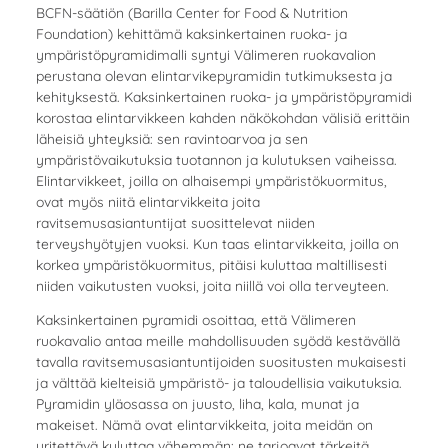
BCFN-säätiön (Barilla Center for Food & Nutrition
Foundation) kehittämä kaksinkertainen ruoka- ja
ympäristöpyramidimalli syntyi Välimeren ruokavalion
perustana olevan elintarvikepyramidin tutkimuksesta ja
kehityksestä. Kaksinkertainen ruoka- ja ympäristöpyramidi
korostaa elintarvikkeen kahden näkökohdan välisiä erittäin
läheisiä yhteyksiä: sen ravintoarvoa ja sen
ympäristövaikutuksia tuotannon ja kulutuksen vaiheissa.
Elintarvikkeet, joilla on alhaisempi ympäristökuormitus,
ovat myös niitä elintarvikkeita joita
ravitsemusasiantuntijat suosittelevat niiden
terveyshyötyjen vuoksi. Kun taas elintarvikkeita, joilla on
korkea ympäristökuormitus, pitäisi kuluttaa maltillisesti
niiden vaikutusten vuoksi, joita niillä voi olla terveyteen.
Kaksinkertainen pyramidi osoittaa, että Välimeren
ruokavalio antaa meille mahdollisuuden syödä kestävällä
tavalla ravitsemusasiantuntijoiden suositusten mukaisesti
ja välttää kielteisiä ympäristö- ja taloudellisia vaikutuksia.
Pyramidin yläosassa on juusto, liha, kala, munat ja
makeiset. Nämä ovat elintarvikkeita, joita meidän on
yritettävä kuluttaa vähemmän: ne tarjoavat tärkeitä