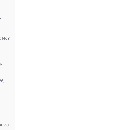
6
 Noir
g,
26,
kuvia