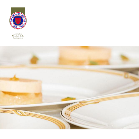
Siirry
sivun
sisältöön
Chaîne des Rôtisseurs Finlande ry