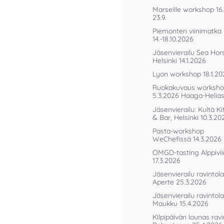
Marseille workshop 16
23.9.
Piemonten viinimatka
14.-18.10.2026
Jäsenvierailu Sea Hor
Helsinki 14.1.2026
Lyon workshop 18.1.20
Ruokakuvaus worksh
5.3.2026 Haaga-Helia
Jäsenvierailu: Kultà K
& Bar, Helsinki 10.3.20
Pasta-workshop
WeChefissä 14.3.2026
OMGD-tasting Alppivii
17.3.2026
Jäsenvierailu ravintola
Aperte 25.3.2026
Jäsenvierailu ravintola
Maukku 15.4.2026
Kilpipäivän lounas ravi