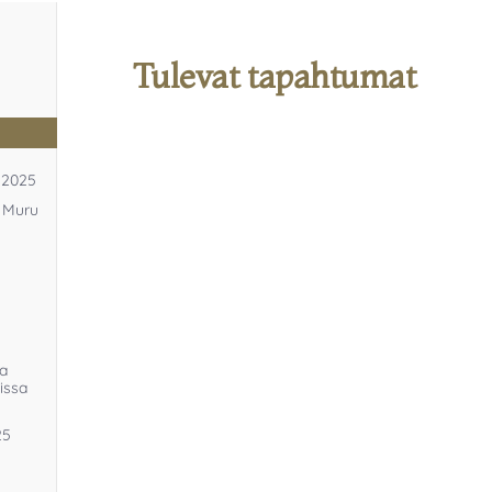
Tulevat tapahtumat
1.2025
a Muru
ja
issa
25