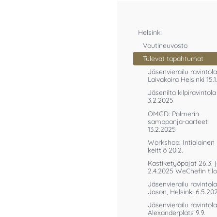
Helsinki
Voutineuvosto
Tulevat tapahtumat
Jäsenvierailu ravintola
Laivakoira Helsinki 15.
Jäsenilta kilpiravintol
3.2.2025
OMGD: Palmerin
samppanja-aarteet
13.2.2025
Workshop: Intialainen
keittiö 20.2.
Kastiketyöpajat 26.3. 
2.4.2025 WeChefin tilo
Jäsenvierailu ravintola
Jason, Helsinki 6.5.20
Jäsenvierailu ravintola
Alexanderplats 9.9.