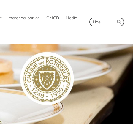
ut
materiaalipankki
OMGD
Media
Hak
Hae