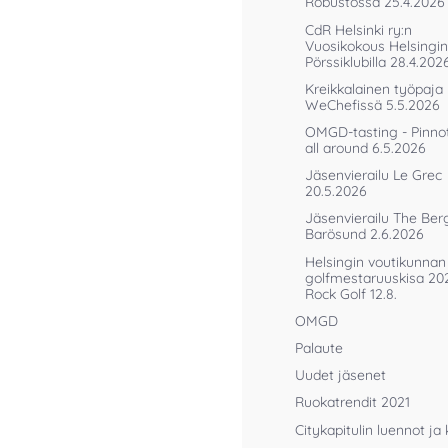
Robustossa 25.4.2026
CdR Helsinki ry:n
Vuosikokous Helsingin
Pörssiklubilla 28.4.202
Kreikkalainen työpaja
WeChefissä 5.5.2026
OMGD-tasting - Pinnot
all around 6.5.2026
Jäsenvierailu Le Grec
20.5.2026
Jäsenvierailu The Ber
Barösund 2.6.2026
Helsingin voutikunnan
golfmestaruuskisa 20
Rock Golf 12.8.
OMGD
Palaute
Uudet jäsenet
Ruokatrendit 2021
Citykapitulin luennot ja 