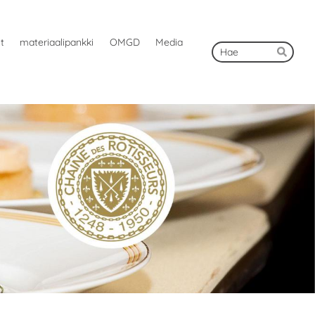
ut
materiaalipankki
OMGD
Media
Hak
Hae