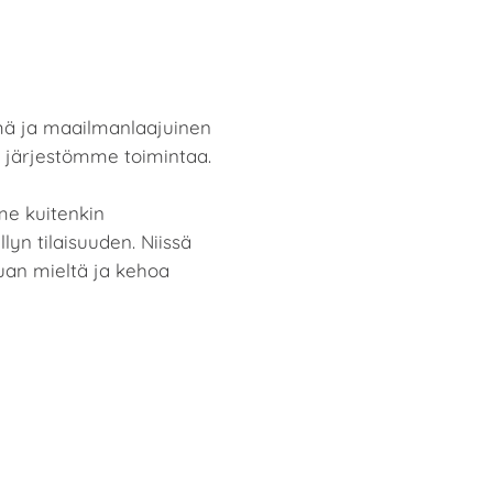
ämä ja maailmanlaajuinen
s järjestömme toimintaa.
e kuitenkin
yn tilaisuuden. Niissä
an mieltä ja kehoa