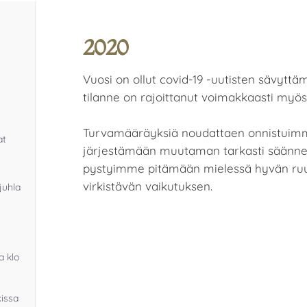
2020
Vuosi on ollut covid-19 -uutisten sävytt
tilanne on rajoittanut voimakkaasti myö
Turvamääräyksiä noudattaen onnistuimm
at
järjestämään muutaman tarkasti säännell
pystyimme pitämään mielessä hyvän ruu
virkistävän vaikutuksen.
juhla
a klo
xissa