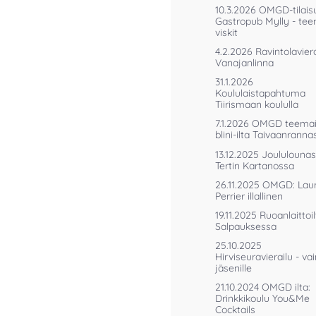
10.3.2026 OMGD-tilais
Gastropub Mylly - te
viskit
4.2.2026 Ravintolaviera
Vanajanlinna
31.1.2026
Koululaistapahtuma
Tiirismaan koululla
7.1.2026 OMGD teema
blini-ilta Taivaanranna
13.12.2025 Joululounas
Tertin Kartanossa
26.11.2025 OMGD: Lau
Perrier illallinen
19.11.2025 Ruoanlaittoi
Salpauksessa
25.10.2025
Hirviseuravierailu - va
jäsenille
21.10.2024 OMGD ilta:
Drinkkikoulu You&Me
Cocktails