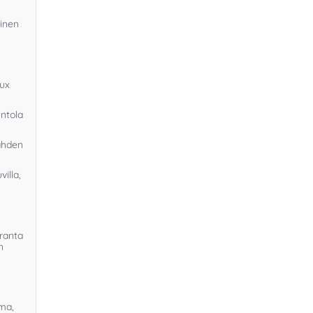
linen
oux
ntola
Lahden
illa,
nranta
n
oma,