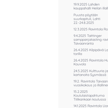
19.9.2025 Lahden
kauppahalli Heilan illal
Puusta pöytään
suurkapituli, Lahti
22.-24.8.2025
12.3.2025 Ravintola R
9.4.2025 Taittinger
samppanjatasting ravi
Taivaanranta
26.4.2025 Kilpipäivä 
torilla
26.4.2025 Ravintola Huv
Kouvola
24.5.2025 Kulttuuria ja
kartanoita Sysmässä
19.2. Ravintola Taivaa
vuosikokous ja illalline
15.2.2025
Koululaistapahtuma
Tiilikankaan koulussa
14.1.2025 Ravintola U