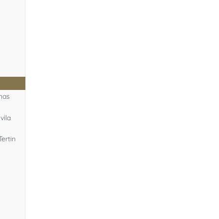
unas
vila
Tertin