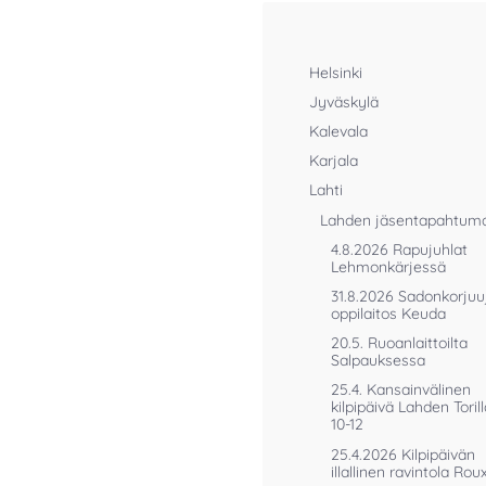
Helsinki
Jyväskylä
Kalevala
Karjala
Lahti
Lahden jäsentapahtum
4.8.2026 Rapujuhlat
Lehmonkärjessä
31.8.2026 Sadonkorjuu
oppilaitos Keuda
20.5. Ruoanlaittoilta
Salpauksessa
25.4. Kansainvälinen
kilpipäivä Lahden Torill
10-12
25.4.2026 Kilpipäivän
illallinen ravintola Rou