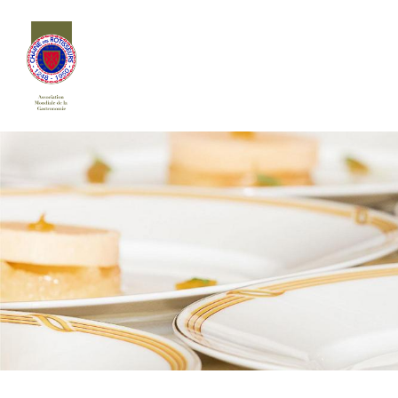
Siirry
sivun
sisältöön
Chaîne des Rôtisseurs Finlande ry