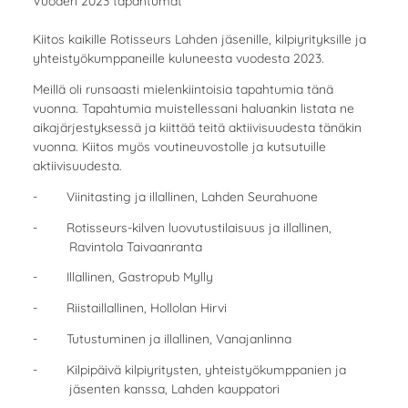
Vuoden 2023 tapahtumat
Kiitos kaikille Rotisseurs Lahden jäsenille, kilpiyrityksille ja
yhteistyökumppaneille kuluneesta vuodesta 2023.
Meillä oli runsaasti mielenkiintoisia tapahtumia tänä
vuonna. Tapahtumia muistellessani haluankin listata ne
aikajärjestyksessä ja kiittää teitä aktiivisuudesta tänäkin
vuonna. Kiitos myös voutineuvostolle ja kutsutuille
aktiivisuudesta.
- Viinitasting ja illallinen, Lahden Seurahuone
- Rotisseurs-kilven luovutustilaisuus ja illallinen,
Ravintola Taivaanranta
- Illallinen, Gastropub Mylly
- Riistaillallinen, Hollolan Hirvi
- Tutustuminen ja illallinen, Vanajanlinna
- Kilpipäivä kilpiyritysten, yhteistyökumppanien ja
jäsenten kanssa, Lahden kauppatori