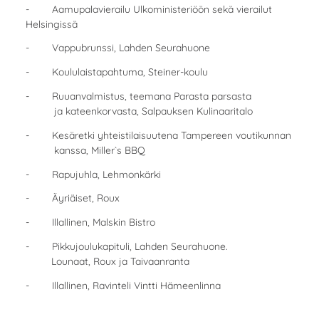
- Aamupalavierailu Ulkoministeriöön sekä vierailut
Helsingissä
- Vappubrunssi, Lahden Seurahuone
- Koululaistapahtuma, Steiner-koulu
- Ruuanvalmistus, teemana Parasta parsasta
ja kateenkorvasta, Salpauksen Kulinaaritalo
- Kesäretki yhteistilaisuutena Tampereen voutikunnan
kanssa, Miller`s BBQ
- Rapujuhla, Lehmonkärki
- Äyriäiset, Roux
- Illallinen, Malskin Bistro
- Pikkujoulukapituli, Lahden Seurahuone.
Lounaat, Roux ja Taivaanranta
- Illallinen, Ravinteli Vintti Hämeenlinna