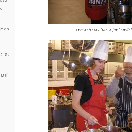
assa
la
jalan
Leena tarkastaa ohjeet vielä k
5.2017
 Biff
n