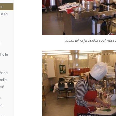
010
uussa
Tuula, Elina ja Jukka sopimass
n
halle
iössä
nalle
ssä
a
an