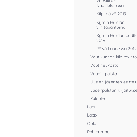
Vuosikokous
Nautiluksessa
Kilpi-päivä 2019
Kymin Huvilan
viinitapahtuma
Kymin Huvilan audito
2019
Päivä Lahdessa 2019
Voutikunnan kilpiravinto
Voutineuvosto
Voudin palsta
Uusien jäsenten esittel
Jäsenpalstan kirjoituks
Palaute
Lahti
Lappi
Oulu
Pohjanmaa