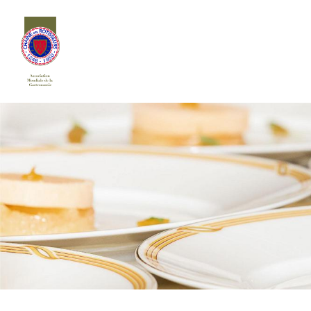
Siirry
sivun
sisältöön
Chaîne des Rôtisseurs Finlande ry