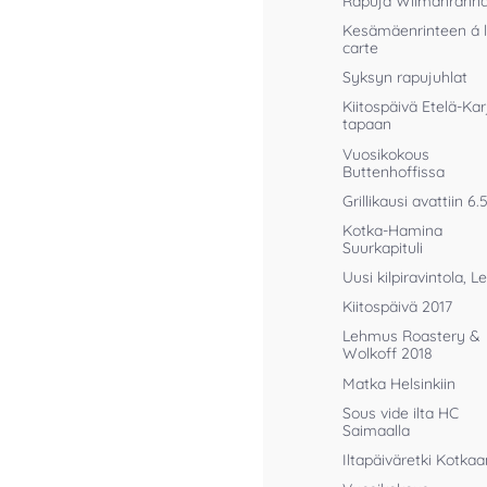
Rapuja Wilmanrann
Kesämäenrinteen á 
carte
Syksyn rapujuhlat
Kiitospäivä Etelä-Kar
tapaan
Vuosikokous
Buttenhoffissa
Grillikausi avattiin 6.
Kotka-Hamina
Suurkapituli
Uusi kilpiravintola, Le
Kiitospäivä 2017
Lehmus Roastery &
Wolkoff 2018
Matka Helsinkiin
Sous vide ilta HC
Saimaalla
Iltapäiväretki Kotkaa