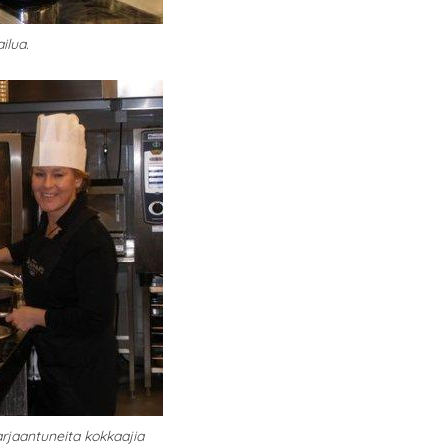
ilua.
arjaantuneita kokkaajia