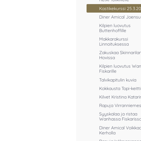
Kastikekurssi 25.3.2
Diner Amical Joens
Kilpien luovutus
Buttenhoffille
Makkarakurssi
Linnoituksessa
Zakuskaa Skinnarila
Hovissa
Kilpien luovutus Wan
Fiskarille
Talvikapitulin kuvia
Kokkausta Topi-keitt
Kilvet Kristina Katari
Rapuja Virrannieme
Syyskalaa ja ristaa
Wanhassa Fiskariss
Diner Amical Voikka
Kerholla