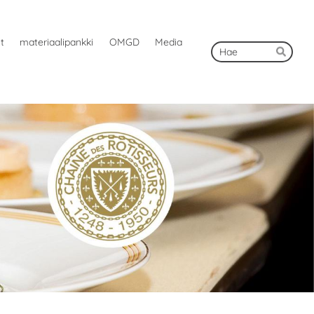
ut
materiaalipankki
OMGD
Media
Hak
Hae