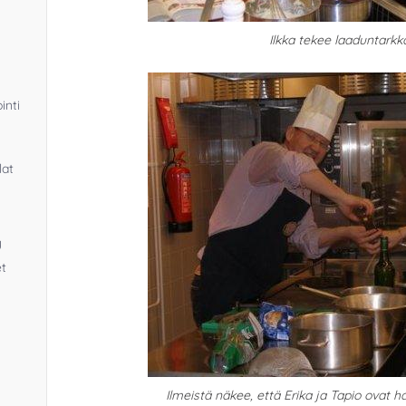
Ilkka tekee laaduntarkka
inti
lat
y
et
Ilmeistä näkee, että Erika ja Tapio ovat h