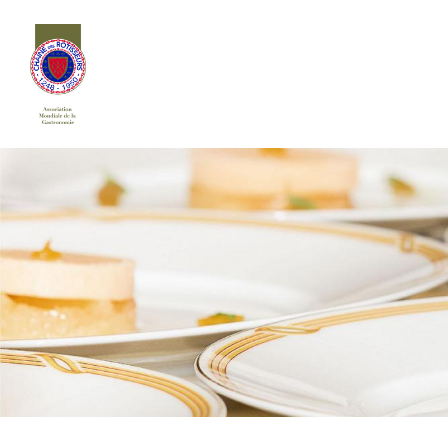
Siirry
sivun
sisältöön
Chaîne des Rôtisseurs Finlande ry