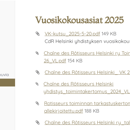
Vuosikokousasiat 2025
VK-kutsu_2025-5-20.pdf
149 KB
CdR Helsinki yhdistyksen vuosikokou
Chaîne des Rôtisseurs Helsinki ry To
26_VL.pdf
154 KB
Chaîne des Rôtisseurs Helsinki_ VK 20
kuvia
Chaîne des Rôtisseurs Helsinki
yhdistys_toimintakertomus_2024_VL
Rotisseurs toiminnan tarkastuskert
allekirjoitettu.pdf
188 KB
Chaîne des Rôtisseurs Helsinki ry_ta