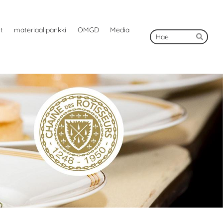
ut
materiaalipankki
OMGD
Media
Hak
Hae