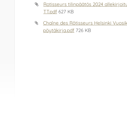
Rotisseurs tilinpäätös 2024 allekirjoit
TT.pdf
627 KB
Chaîne des Rôtisseurs Helsinki Vuos
pöytäkirja.pdf
726 KB