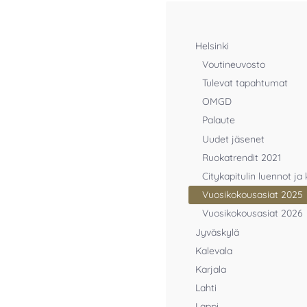
Helsinki
Voutineuvosto
Tulevat tapahtumat
OMGD
Palaute
Uudet jäsenet
Ruokatrendit 2021
Citykapitulin luennot ja 
Vuosikokousasiat 2025
Vuosikokousasiat 2026
Jyväskylä
Kalevala
Karjala
Lahti
Lappi