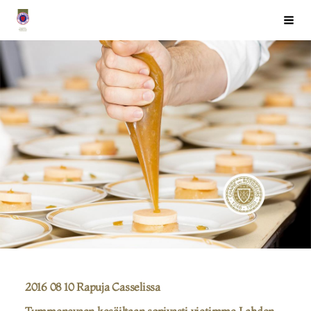
Siirry
Chaîne des Rôtisseurs Finlande ry
Haku
sivun
sisältöön
2016 08 10 Rapuja Casselissa