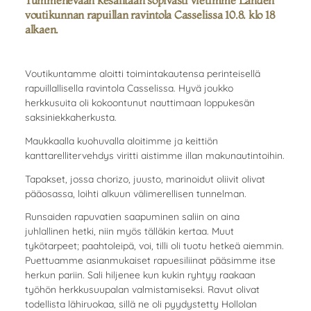
Tummenevaan kesäiltaan sopivasti vietimme Lahden
voutikunnan rapuillan ravintola Casselissa 10.8. klo 18
alkaen.
Voutikuntamme aloitti toimintakautensa perinteisellä
rapuillallisella ravintola Casselissa. Hyvä joukko
herkkusuita oli kokoontunut nauttimaan loppukesän
saksiniekkaherkusta.
Maukkaalla kuohuvalla aloitimme ja keittiön
kanttarellitervehdys viritti aistimme illan makunautintoihin.
Tapakset, jossa chorizo, juusto, marinoidut oliivit olivat
pääosassa, loihti alkuun välimerellisen tunnelman.
Runsaiden rapuvatien saapuminen saliin on aina
juhlallinen hetki, niin myös tälläkin kertaa. Muut
tykötarpeet; paahtoleipä, voi, tilli oli tuotu hetkeä aiemmin.
Puettuamme asianmukaiset rapuesiliinat pääsimme itse
herkun pariin. Sali hiljenee kun kukin ryhtyy raakaan
työhön herkkusuupalan valmistamiseksi. Ravut olivat
todellista lähiruokaa, sillä ne oli pyydystetty Hollolan