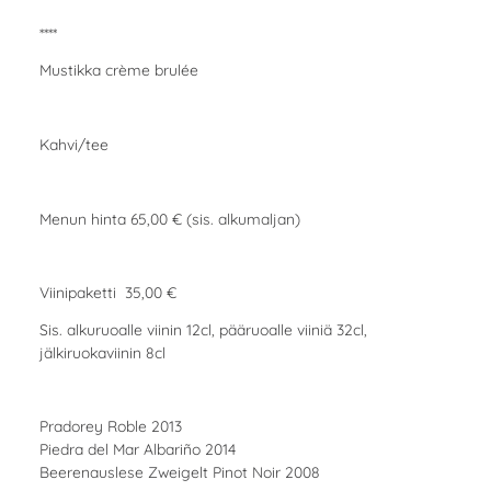
****
Mustikka crème brulée
Kahvi/tee
Menun hinta 65,00 € (sis. alkumaljan)
Viinipaketti 35,00 €
Sis. alkuruoalle viinin 12cl, pääruoalle viiniä 32cl,
jälkiruokaviinin 8cl
Pradorey Roble 2013
Piedra del Mar Albariño 2014
Beerenauslese Zweigelt Pinot Noir 2008