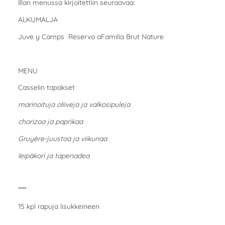
Illan menussa kirjoitettiin seuraavaa:
ALKUMALJA
Juve y Camps Reserva aFamilia Brut Nature
MENU
Casselin tapakset
marinoituja oliiveja ja valkosipuleja
chorizoa ja paprikaa
Gruyère-juustoa ja viikunaa
leipäkori ja tapenadea
****
15 kpl rapuja lisukkeineen