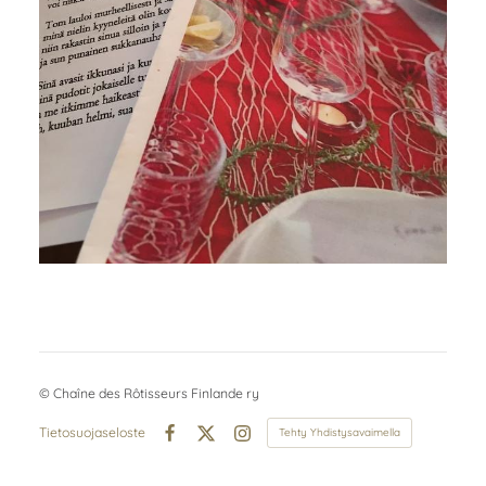
©
Chaîne des Rôtisseurs Finlande ry
Tietosuojaseloste
Tehty Yhdistysavaimella
Facebook
X
Instagram