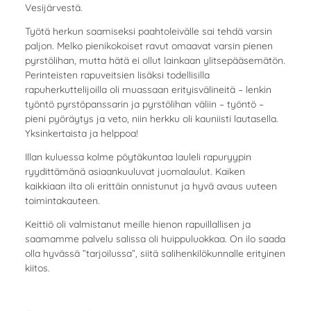
Vesijärvestä.
Työtä herkun saamiseksi paahtoleivälle sai tehdä varsin
paljon. Melko pienikokoiset ravut omaavat varsin pienen
pyrstölihan, mutta hätä ei ollut lainkaan ylitsepääsemätön.
Perinteisten rapuveitsien lisäksi todellisilla
rapuherkuttelijoilla oli muassaan erityisvälineitä – lenkin
työntö pyrstöpanssarin ja pyrstölihan väliin – työntö –
pieni pyöräytys ja veto, niin herkku oli kauniisti lautasella.
Yksinkertaista ja helppoa!
Illan kuluessa kolme pöytäkuntaa lauleli rapuryypin
ryydittämänä asiaankuuluvat juomalaulut. Kaiken
kaikkiaan ilta oli erittäin onnistunut ja hyvä avaus uuteen
toimintakauteen.
Keittiö oli valmistanut meille hienon rapuillallisen ja
saamamme palvelu salissa oli huippuluokkaa. On ilo saada
olla hyvässä ”tarjoilussa”, siitä salihenkilökunnalle erityinen
kiitos.