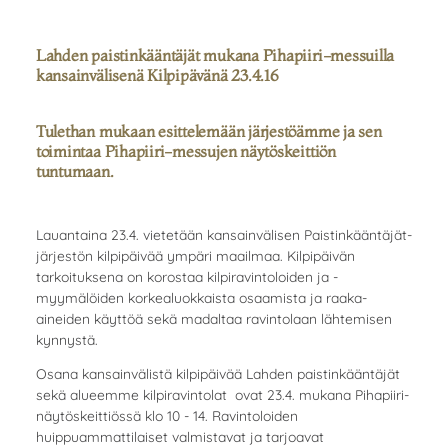
Lahden paistinkääntäjät mukana Pihapiiri-messuilla
kansainvälisenä Kilpipävänä 23.4.16
Tulethan mukaan esittelemään järjestöämme ja sen
toimintaa Pihapiiri-messujen näytöskeittiön
tuntumaan.
Lauantaina 23.4. vietetään kansainvälisen Paistinkääntäjät-
järjestön kilpipäivää ympäri maailmaa. Kilpipäivän
tarkoituksena on korostaa kilpiravintoloiden ja -
myymälöiden korkealuokkaista osaamista ja raaka-
aineiden käyttöä sekä madaltaa ravintolaan lähtemisen
kynnystä.
Osana kansainvälistä kilpipäivää Lahden paistinkääntäjät
sekä alueemme kilpiravintolat ovat 23.4. mukana Pihapiiri-
näytöskeittiössä klo 10 - 14. Ravintoloiden
huippuammattilaiset valmistavat ja tarjoavat