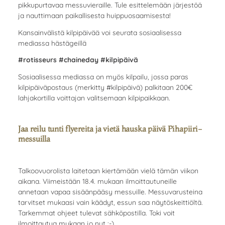
pikkupurtavaa messuvieraille. Tule esittelemään järjestöä
ja nauttimaan paikallisesta huippuosaamisesta!
Kansainvälistä kilpipäivää voi seurata sosiaalisessa
mediassa hästägeillä
#rotisseurs #chaineday #kilpipäivä
Sosiaalisessa mediassa on myös kilpailu, jossa paras
kilpipäiväpostaus (merkitty #kilpipäivä) palkitaan 200€
lahjakortilla voittajan valitsemaan kilpipaikkaan.
Jaa reilu tunti flyereita ja vietä hauska päivä Pihapiiri-
messuilla
Talkoovuorolista laitetaan kiertämään vielä tämän viikon
aikana. Viimeistään 18.4. mukaan ilmoittautuneille
annetaan vapaa sisäänpääsy messuille. Messuvarusteina
tarvitset mukaasi vain käädyt, essun saa näytöskeittiöltä.
Tarkemmat ohjeet tulevat sähköpostilla. Toki voit
ilmoittautua mukaan jo nyt :-)