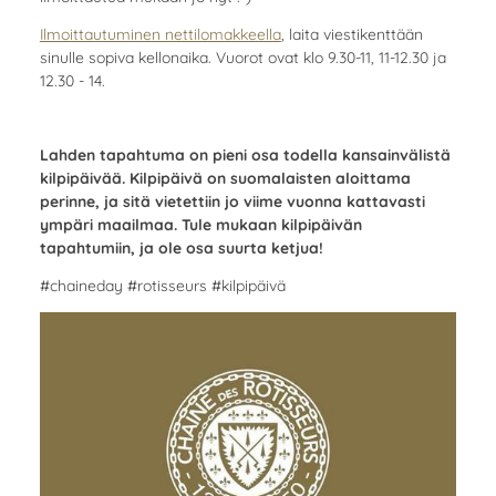
Ilmoittautuminen nettilomakkeella
, laita viestikenttään
sinulle sopiva kellonaika. Vuorot ovat klo 9.30-11, 11-12.30 ja
12.30 - 14.
Lahden tapahtuma on pieni osa todella kansainvälistä
kilpipäivää. Kilpipäivä on suomalaisten aloittama
perinne, ja sitä vietettiin jo viime vuonna kattavasti
ympäri maailmaa. Tule mukaan kilpipäivän
tapahtumiin, ja ole osa suurta ketjua!
#chaineday #rotisseurs #kilpipäivä