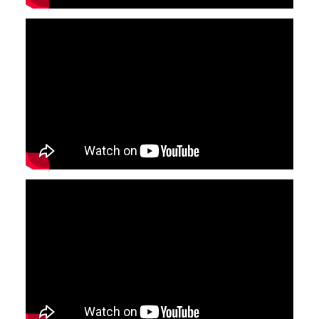
YouTube-videon näyttäminen ei onnistunut.
Tarkista selaimen yksityisyysasetukset.
YouTube-videon näyttäminen ei onnistunut.
Tarkista selaimen yksityisyysasetukset.