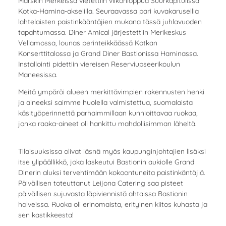
Marskin Merkeissä vietettiin viikonloppua Suurkapitulissa
Kotka-Hamina-akselilla. Seuraavassa pari kuvakarusellia
lahtelaisten paistinkääntäjien mukana tässä juhlavuoden
tapahtumassa. Diner Amical järjestettiin Merikeskus
Vellamossa, lounas perinteikkäässä Kotkan
Konserttitalossa ja Grand Diner Bastionissa Haminassa.
Installointi pidettiin viereisen Reserviupseerikoulun
Maneesissa.
Meitä ympäröi alueen merkittävimpien rakennusten henki
ja aineeksi saimme huolella valmistettua, suomalaista
käsityöperinnettä parhaimmillaan kunnioittavaa ruokaa,
jonka raaka-aineet oli hankittu mahdollisimman läheltä.
Tilaisuuksissa olivat läsnä myös kaupunginjohtajien lisäksi
itse ylipäällikkö, joka laskeutui Bastionin aukiolle Grand
Dinerin aluksi tervehtimään kokoontuneita paistinkäntäjiä.
Päivällisen toteuttanut Leijona Catering saa pisteet
päivällisen sujuvasta läpiviennistä ahtaissa Bastionin
holveissa. Ruoka oli erinomaista, erityinen kiitos kuhasta ja
sen kastikkeesta!