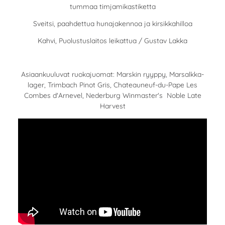
tummaa timjamikastiketta
Sveitsi, paahdettua hunajakennoa ja kirsikkahilloa
Kahvi, Puolustuslaitos leikattua / Gustav Lakka
Asiaankuuluvat ruokajuomat: Marskin ryyppy, Marsalkka-
lager, Trimbach Pinot Gris, Chateauneuf-du-Pape Les
Combes d'Arnevel, Nederburg Winmaster's Noble Late
Harvest
YouTube-videon näyttäminen ei onnistunut.
Tarkista selaimen yksityisyysasetukset.