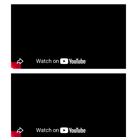
YouTube-videon näyttäminen ei onnistunut.
Tarkista selaimen yksityisyysasetukset.
YouTube-videon näyttäminen ei onnistunut.
Tarkista selaimen yksityisyysasetukset.