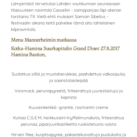
Lämpimästi tervetuloa Lahden voutikunnan seuraavaan
tilaisuuteen ravintola Casseliin - samppanjaa läpi aterian
torstaina 7.9. Vielä ehtii mukaan! Samoin Sibelius -
festivaalin aikana teitä palvelee tämä aito lahtelainen
kilpiravintola.
Menu Mannerheimin matkassa
Kotka-Hamina Suurkapitulin Grand Diner 27.8.2017
Hamina Bastion,
Suolattua silliä ja mustaherukkaa, paahdettua valkosipulia,
ja saaristolaisleipää
Vorsmack, perunapyreetä, friteerattuja juureslastuja ja
kaprista
Kuusenkerkkä -granite, rosmariini creme
Kuhaa C.G.E.M, herkkusieni-tryffelimunaksta, friteerattua
perunaa, piparjuurikastiketta ruskistetusta voista
Hirven filee, kurpitsapyree, pakastekuivattuja puolukoita ja