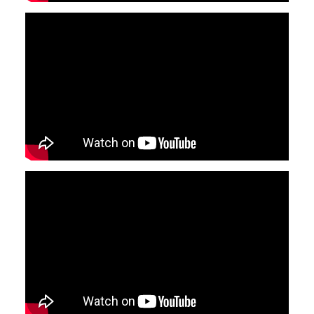
YouTube-videon näyttäminen ei onnistunut.
Tarkista selaimen yksityisyysasetukset.
YouTube-videon näyttäminen ei onnistunut.
Tarkista selaimen yksityisyysasetukset.