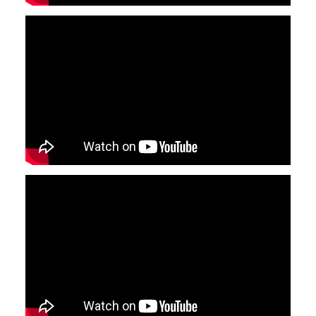
YouTube-videon näyttäminen ei onnistunut.
Tarkista selaimen yksityisyysasetukset.
YouTube-videon näyttäminen ei onnistunut.
Tarkista selaimen yksityisyysasetukset.