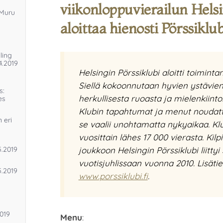
viikonloppuvierailun Helsi
 Muru
aloittaa hienosti Pörssikl
ling
4.2019
Helsingin Pörssiklubi aloitti toiminta
Siellä kokoonnutaan hyvien ystävien
s:
herkullisesta ruoasta ja mielenkiinto
es
Klubin tapahtumat ja menut noudatta
 eri
se vaalii unohtamatta nykyaikaa. Klu
vuosittain lähes 17 000 vierasta. Kilp
joukkoon Helsingin Pörssiklubi liittyi
5.2019
vuotisjuhlissaan vuonna 2010. Lisätiet
5.2019
www.porssiklubi.fi
.
2019
Menu
: