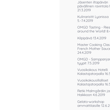
Jäsenten iltapäivän
päivällinen ravintola
21.3.2019
Kulinaristit Lyonissa
5.-7.4.2019
OMGD Tasting - Ries
around the World! 8.
Kilpipäivä 13.4.2019
Master Cooking Clas
French Mother Sauc
24.4.2019
OMGD - Samppanjan
tyypit 7.5.2019
Vuosikokous Hotelli
Kalastajatorpalla 16.
Vuosikokousillalliset
Kalastajatorpalla 16.
Retki Malmgårdiin ja
Haikkoon 4.6.2019
Gelato-workshop
ammattilaisille 12.6.