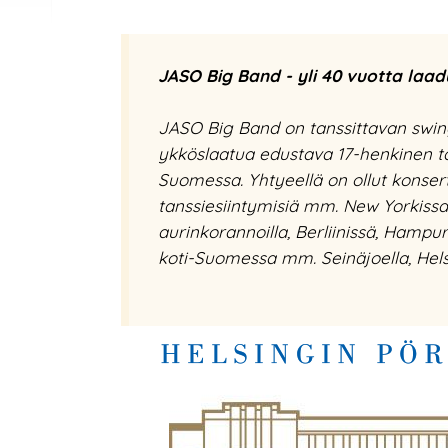
JASO Big Band - yli 40 vuotta laad
JASO Big Band on tanssittavan swin
ykköslaatua edustava 17-henkinen ta
Suomessa. Yhtyeellä on ollut konsert
tanssiesiintymisiä mm. New Yorkissa
aurinkorannoilla, Berliinissä, Hampur
koti-Suomessa mm. Seinäjoella, Helsi