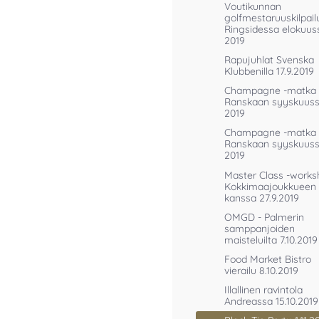
Voutikunnan
golfmestaruuskilpail
Ringsidessa elokuus
2019
Rapujuhlat Svenska
Klubbenilla 17.9.2019
Champagne -matka
Ranskaan syyskuus
2019
Champagne -matka 
Ranskaan syyskuus
2019
Master Class -works
Kokkimaajoukkueen
kanssa 27.9.2019
OMGD - Palmerin
samppanjoiden
maisteluilta 7.10.2019
Food Market Bistro
vierailu 8.10.2019
Illallinen ravintola
Andreassa 15.10.2019