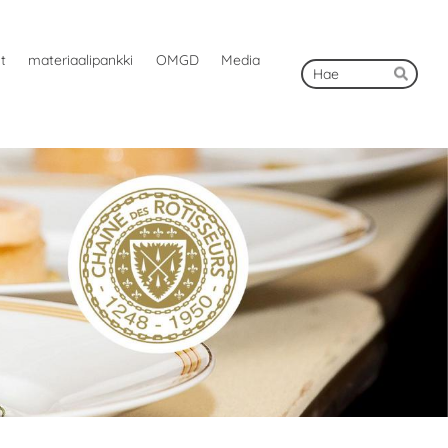
ut
materiaalipankki
OMGD
Media
Hak
Hae