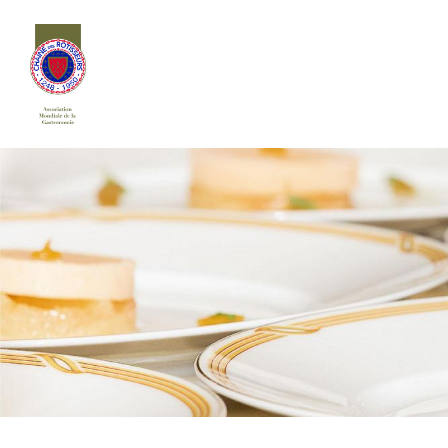
Siirry
sivun
sisältöön
Chaîne des Rôtisseurs Finlande ry