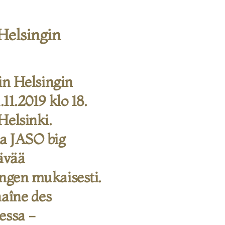
 Helsingin
iin Helsingin
.11.2019 klo 18.
Helsinki.
aa JASO big
tävää
engen mukaisesti.
haîne des
essa -