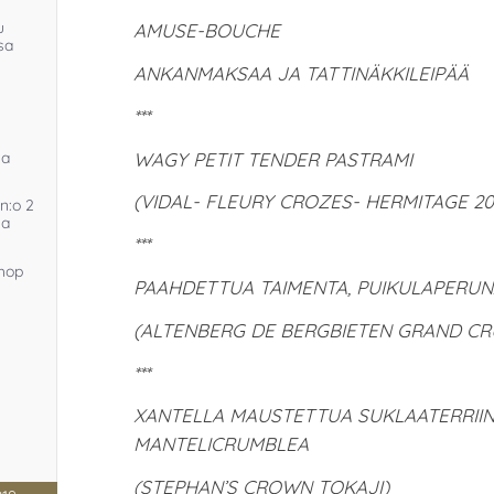
u
AMUSE-BOUCHE
sa
ANKANMAKSAA JA TATTINÄKKILEIPÄÄ
***
WAGY PETIT TENDER PASTRAMI
sa
(VIDAL- FLEURY CROZES- HERMITAGE 20
n:o 2
sa
***
hop
PAAHDETTUA TAIMENTA, PUIKULAPERUN
(ALTENBERG DE BERGBIETEN GRAND CRU 
***
XANTELLA MAUSTETTUA SUKLAATERRIIN
MANTELICRUMBLEA
(STEPHAN’S CROWN TOKAJI)