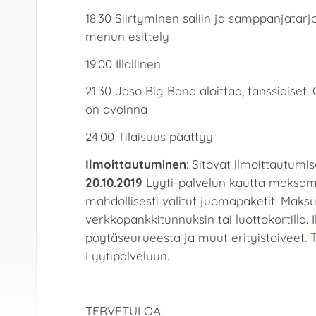
18:30 Siirtyminen saliin ja samppanjatarjoi
menun esittely
19:00 Illallinen
21:30 Jaso Big Band aloittaa, tanssiaiset
on avoinna
24:00 Tilaisuus päättyy
Ilmoittautuminen
: Sitovat ilmoittautum
20.10.2019
Lyyti-palvelun kautta maksa
mahdollisesti valitut juomapaketit. Maks
verkkopankkitunnuksin tai luottokortilla. 
pöytäseurueesta ja muut erityistoiveet.
Lyytipalveluun.
TERVETULOA!