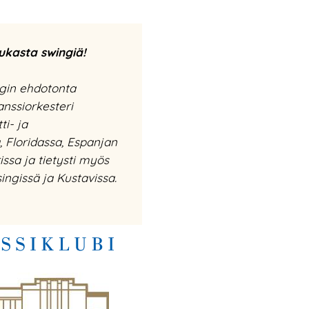
ukasta swingiä!
gin ehdotonta
nssiorkesteri
ti- ja
, Floridassa, Espanjan
issa ja tietysti myös
ngissä ja Kustavissa.