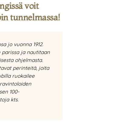
ngissä voit
ubin tunnelmassa!
nsa jo vuonna 1912.
 parissa ja nautitaan
isesta ohjelmasta.
vat perinteitä, joita
billa ruokailee
iravintoloiden
 sen 100-
oja kts.