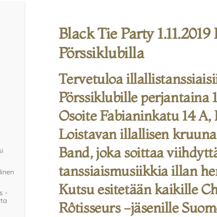
Black Tie Party 1.11.2019
Pörssiklubilla
Tervetuloa illallistanssiais
Pörssiklubille perjantaina 1
Osoite Fabianinkatu 14 A, 
Loistavan illallisen kruun
Band, joka soittaa viihdyt
si
tanssiaismusiikkia illan h
linen
Kutsu esitetään kaikille C
s -
eta
Rôtisseurs -jäsenille Suom