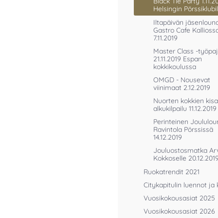
Black Tie Party 1.11.2
Helsingin Pörssiklubil
Iltapäivän jäsenloun
Gastro Cafe Kallioss
7.11.2019
Master Class -työpa
21.11.2019 Espan
kokkikoulussa
OMGD - Nousevat
viinimaat 2.12.2019
Nuorten kokkien kisa
alkukilpailu 11.12.2019
Perinteinen Joululo
Ravintola Pörssissä
14.12.2019
Jouluostosmatka Ar
Kokkoselle 20.12.201
Ruokatrendit 2021
Citykapitulin luennot ja 
Vuosikokousasiat 2025
Vuosikokousasiat 2026