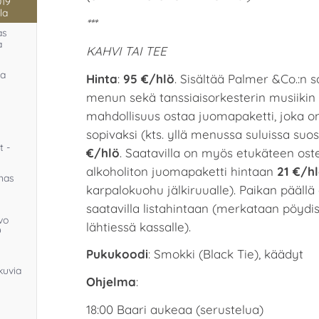
019
la
***
as
a
KAHVI TAI TEE
ja
Hinta
:
95 €/hlö
. Sisältää Palmer &Co.:n
menun sekä tanssiaisorkesterin musiikin 
mahdollisuus ostaa juomapaketti, joka o
sopivaksi (kts. yllä menussa suluissa suosi
t -
€/hlö
. Saatavilla on myös etukäteen oste
alkoholiton juomapaketti hintaan
21 €/h
unas
karpalokuohu jälkiruualle). Paikan päällä
saatavilla listahintaan (merkataan pöydi
vo
lähtiessä kassalle).
9
Pukukoodi
: Smokki (Black Tie), käädyt
kuvia
Ohjelma
:
18:00 Baari aukeaa (serustelua)