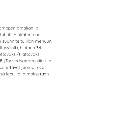
 samppanjamaljan ja
tahdit. Etukäteen on
n suunniteltu illan menuun
tusviinit), hintaan
34
ttavaksi/tilattavaksi
lö
(Torres Natureo viinit ja
 ostettavat juomat ovat
ssä lapuille ja maksetaan