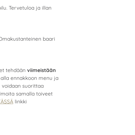
lu. Tervetuloa ja illan
. Omakustanteinen baari
iset tehdään
viimeistään
malla ennakkoon menu ja
u voidaan suorittaa
Ilmoita samalla toiveet
TÄSSÄ
linkki