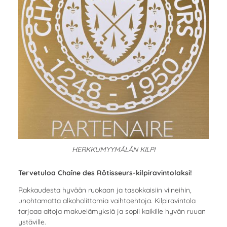
HERKKUMYYMÄLÄN KILPI
Tervetuloa Chaîne des Rôtisseurs-kilpiravintolaksi!
Rakkaudesta hyvään ruokaan ja tasokkaisiin viineihin,
unohtamatta alkoholittomia vaihtoehtoja. Kilpiravintola
tarjoaa aitoja makuelämyksiä ja sopii kaikille hyvän ruuan
ystäville.