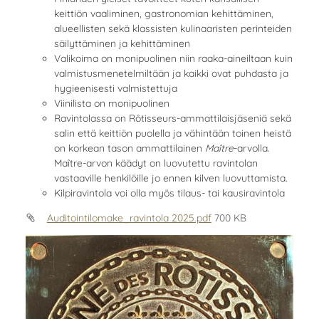
keittiön vaaliminen, gastronomian kehittäminen,
alueellisten sekä klassisten kulinaaristen perinteiden
säilyttäminen ja kehittäminen
Valikoima on monipuolinen niin raaka-aineiltaan kuin
valmistusmenetelmiltään ja kaikki ovat puhdasta ja
hygieenisesti valmistettuja
Viinilista on monipuolinen
Ravintolassa on Rôtisseurs-ammattilaisjäseniä sekä
salin että keittiön puolella ja vähintään toinen heistä
on korkean tason ammattilainen
Maître
-arvolla.
Maître-arvon käädyt on luovutettu ravintolan
vastaaville henkilöille jo ennen kilven luovuttamista.
Kilpiravintola voi olla myös tilaus- tai kausiravintola
Auditointilomake_ravintola 2025.pdf
700 KB