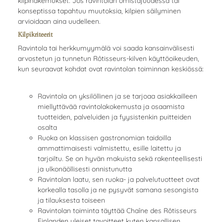
kilpihakemukset. Jos ravintolan omistajuudessa tai
konseptissa tapahtuu muutoksia, kilpien säilyminen
arvioidaan aina uudelleen.
Kilpikriteerit
Ravintola tai herkkumyymälä voi saada kansainvälisesti
arvostetun ja tunnetun Rôtisseurs-kilven käyttöoikeuden,
kun seuraavat kohdat ovat ravintolan toiminnan keskiössä:
Ravintola on yksilöllinen ja se tarjoaa asiakkailleen
miellyttävää ravintolakokemusta ja osaamista
tuotteiden, palveluiden ja fyysistenkin puitteiden
osalta
Ruoka on klassisen gastronomian taidoilla
ammattimaisesti valmistettu, esille laitettu ja
tarjoiltu. Se on hyvän makuista sekä rakenteellisesti
ja ulkonäöllisesti onnistunutta
Ravintolan laatu, sen ruoka- ja palvelutuotteet ovat
korkealla tasolla ja ne pysyvät samana sesongista
ja tilauksesta toiseen
Ravintolan toiminta täyttää Chaîne des Rôtisseurs
Finlanden yleiset tavoitteet kuten kansallisen