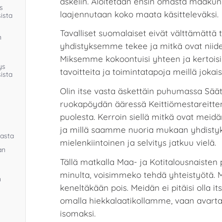
askelin. Aloitetaan ensin omasta maaku
s
laajennutaan koko maata käsitteleväksi.
sista
Tavalliset suomalaiset eivät välttämättä 
n
yhdistyksemme tekee ja mitkä ovat niide
Miksemme kokoontuisi yhteen ja kertois
ys
tavoitteita ja toimintatapoja meillä jokais
sista
Olin itse vasta äskettäin puhumassa Sääty
ruokapöydän ääressä Keittiömestareitt
puolesta. Kerroin siellä mitkä ovat meid
ja millä saamme nuoria mukaan yhdistyk
asta
mielenkiintoinen ja selvitys jatkuu vielä.
an
Tällä matkalla Maa- ja Kotitalousnaisten
minulta, voisimmeko tehdä yhteistyötä. Mi
n
keneltäkään pois. Meidän ei pitäisi olla it
omalla hiekkalaatikollamme, vaan avarta
isomaksi.