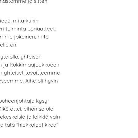
nnastamme ja sitten
tiedä, mitä kukin
n toiminta periaatteet.
imme jokainen, mitä
ella on.
talolla, yhteisen
en ja Kokkimaajoukkueen
än yhteiset tavoitteemme
seemme. Aihe oli hyvin
 puheenjohtaja kysyi
kä ettei, eihän se ole
sekeskeisiä ja leikkiä vain
a tätä ”hiekkalaatikkoa”