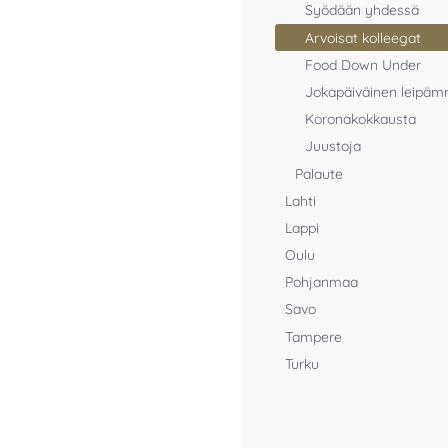
Syödään yhdessä
Arvoisat kolleegat
Food Down Under
Jokapäiväinen leipä
Koronakokkausta
Juustoja
Palaute
Lahti
Lappi
Oulu
Pohjanmaa
Savo
Tampere
Turku