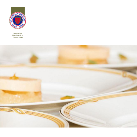
Siirry
sivun
sisältöön
Chaîne des Rôtisseurs Finlande ry