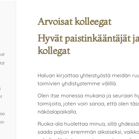
Arvoisat kolleegat
Hyvät paistinkääntäjät ja
kollegat
mat
lat
Haluan kirjoittaa yhteistyöstä meidän ruu
toimivien yhdistystemme välillä.
y
Olen itse monessa mukana ja seuraan hyv
et
toimijoita, joten voin sanoa, että olen tä
näköalapaikalla.
kaa
kin
Ruoka-ala huolettaa minua, sillä yhdess
saada paljon enemmän aikaiseksi, vaikka