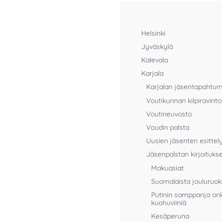
Helsinki
Jyväskylä
Kalevala
Karjala
Karjalan jäsentapahtu
Voutikunnan kilpiravinto
Voutineuvosto
Voudin palsta
Uusien jäsenten esittel
Jäsenpalstan kirjoituks
Makuasiat
Suomalaista jouluruo
Putinin samppanja on
kuohuviiniä
Kesäperuna