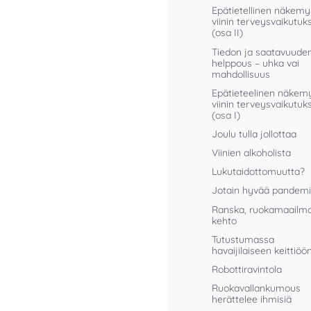
Epätietellinen näkemy
viinin terveysvaikutuk
(osa II)
Tiedon ja saatavuude
helppous – uhka vai
mahdollisuus
Epätieteelinen näkem
viinin terveysvaikutuk
(osa I)
Joulu tulla jollottaa
Viinien alkoholista
Lukutaidottomuutta?
Jotain hyvää pandemi
Ranska, ruokamaailm
kehto
Tutustumassa
havaijilaiseen keittiöö
Robottiravintola
Ruokavallankumous
herättelee ihmisiä