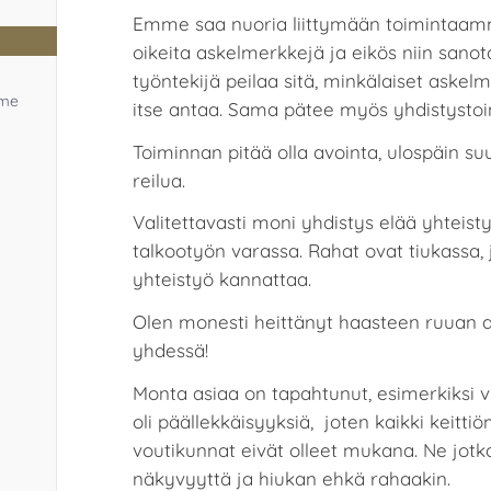
Emme saa nuoria liittymään toimintaam
oikeita askelmerkkejä ja eikös niin sano
työntekijä peilaa sitä, minkälaiset askelme
mme
itse antaa. Sama pätee myös yhdistystoi
Toiminnan pitää olla avointa, ulospäin su
reilua.
Valitettavasti moni yhdistys elää yhteis
talkootyön varassa. Rahat ovat tiukassa, 
yhteistyö kannattaa.
Olen monesti heittänyt haasteen ruuan al
yhdessä!
Monta asiaa on tapahtunut, esimerkiksi vi
oli päällekkäisyyksiä, joten kaikki keitti
voutikunnat eivät olleet mukana. Ne jotka 
näkyvyyttä ja hiukan ehkä rahaakin.