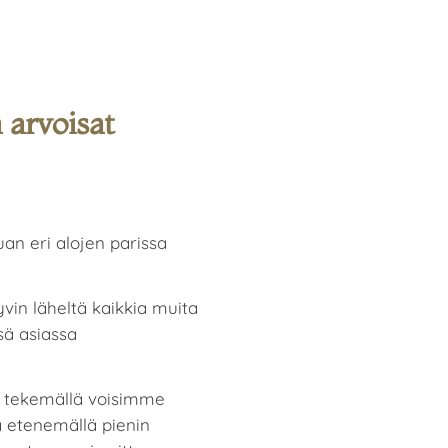
 arvoisat
an eri alojen parissa
in läheltä kaikkia muita
ssä asiassa
ä tekemällä voisimme
 etenemällä pienin