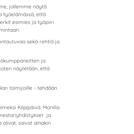
me, jollemme näytä
ta työelämässä, että
rkit esimies ja työpiiri
mintaan.
untautuvaa sekä rehtiä ja
työkumppaneitten ja
joten näytetään, että
an toimijoille - tehdään
imeksi Kilpipäivä. Monilla
ömestariyhdistykset ja
olivat, saivat ainakin