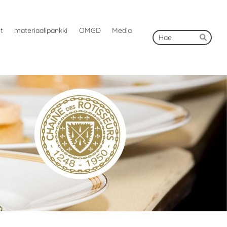
ut
materiaalipankki
OMGD
Media
Hak
Hae