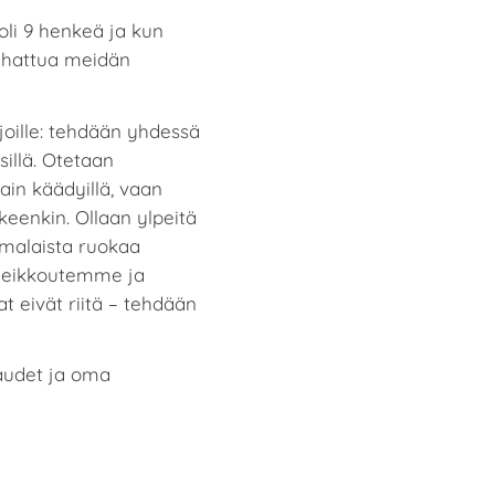
oli 9 henkeä ja kun
a hattua meidän
joille: tehdään yhdessä
illä. Otetaan
ain käädyillä, vaan
eenkin. Ollaan ylpeitä
malaista ruokaa
 heikkoutemme ja
t eivät riitä – tehdään
udet ja oma