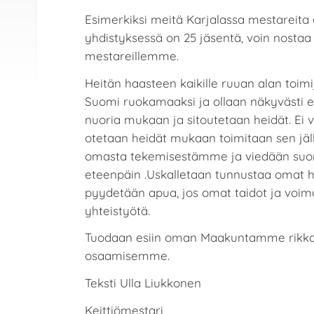
Esimerkiksi meitä Karjalassa mestareita 
yhdistyksessä on 25 jäsentä, voin nosta
mestareillemme.
Heitän haasteen kaikille ruuan alan toimi
Suomi ruokamaaksi ja ollaan näkyvästi es
nuoria mukaan ja sitoutetaan heidät. Ei v
otetaan heidät mukaan toimitaan sen jälk
omasta tekemisestämme ja viedään suo
eteenpäin .Uskalletaan tunnustaa omat
pyydetään apua, jos omat taidot ja voima
yhteistyötä.
Tuodaan esiin oman Maakuntamme rikka
osaamisemme.
Teksti Ulla Liukkonen
Keittiömestari