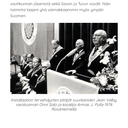
voutikunnan jäsenistä sekä Savon ja Turun voudit. Näin
toiminta laajeni yhä voimakkaammin myös ympäri
Suomen.
Installaation tervehdysten pitäjät suurkansleri Jean Valby,
varatuomari Onni Salo ja kirjailija Armas J. Pulla 1976
Rovaniemellä.