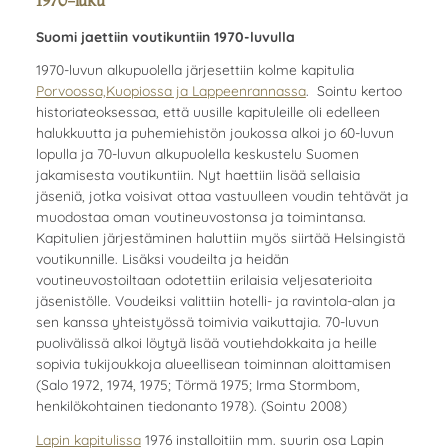
1970-luku
Suomi jaettiin voutikuntiin 1970-luvulla
1970-luvun alkupuolella järjesettiin kolme kapitulia
Porvoossa,Kuopiossa ja Lappeenrannassa
. Sointu kertoo
historiateoksessaa, että uusille kapituleille oli edelleen
halukkuutta ja puhemiehistön joukossa alkoi jo 60-luvun
lopulla ja 70-luvun alkupuolella keskustelu Suomen
jakamisesta voutikuntiin. Nyt haettiin lisää sellaisia
jäseniä, jotka voisivat ottaa vastuulleen voudin tehtävät ja
muodostaa oman voutineuvostonsa ja toimintansa.
Kapitulien järjestäminen haluttiin myös siirtää Helsingistä
voutikunnille. Lisäksi voudeilta ja heidän
voutineuvostoiltaan odotettiin erilaisia veljesaterioita
jäsenistölle. Voudeiksi valittiin hotelli- ja ravintola-alan ja
sen kanssa yhteistyössä toimivia vaikuttajia. 70-luvun
puolivälissä alkoi löytyä lisää voutiehdokkaita ja heille
sopivia tukijoukkoja alueellisean toiminnan aloittamisen
(Salo 1972, 1974, 1975; Törmä 1975; Irma Stormbom,
henkilökohtainen tiedonanto 1978). (Sointu 2008)
Lapin kapitulissa
1976 installoitiin mm. suurin osa Lapin