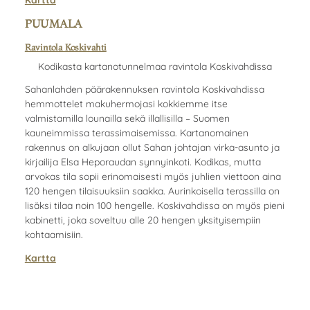
PUUMALA
Ravintola Koskivahti
Kodikasta kartano­tunnelmaa ravintola Koskivahdissa
Sahanlahden päärakennuksen ravintola Koskivahdissa
hemmottelet makuhermojasi kokkiemme itse
valmistamilla lounailla sekä illallisilla – Suomen
kauneimmissa terassimaisemissa. Kartanomainen
rakennus on alkujaan ollut Sahan johtajan virka-asunto ja
kirjailija Elsa Heporaudan synnyinkoti. Kodikas, mutta
arvokas tila sopii erinomaisesti myös juhlien viettoon aina
120 hengen tilaisuuksiin saakka. Aurinkoisella terassilla on
lisäksi tilaa noin 100 hengelle. Koskivahdissa on myös pieni
kabinetti, joka soveltuu alle 20 hengen yksityisempiin
kohtaamisiin.
Kartta