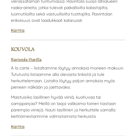
vierassataman tuntumassa. Ravintola suosii lähialueen
raaka-aineita, jotka tulevat paikallisilta kalastajilta,
luomutiloilta sekä vastuullisilta tuottajilta. Ravintolan
erikoisuus ovat laadukkaat kalaruoat.
Kartta
KOUVOLA
Ravintola Huvilla
À la carte – listaltamme löytyy annoksia moneen makuun.
Tututusta listaamme alla olevasta linkistä ja tule
herkuttelemaan. Listalta löytyy paljon annoksia myös
pieneen nälkään ja jaettavaksi.
Maistuisiko lasillinen hyvää viiniä, kuohuvaa tai
samppanjaa? Meillä on laaja valikoima toinen toistaan
parempia viinejä. Nauti lasillinen ja herkuttele samalla
keittiömestarimme valmistamista herkuista.
Kartta