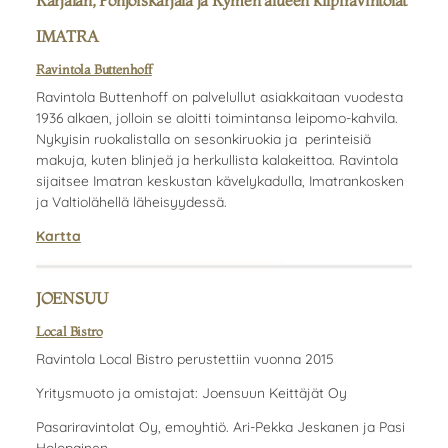
Karjalan, Pohjoiskarjala ja Kymen alueen kilpiravintolat
IMATRA
Ravintola Buttenhoff
Ravintola Buttenhoff on palvelullut asiakkaitaan vuodesta
1936 alkaen, jolloin se aloitti toimintansa leipomo-kahvila.
Nykyisin ruokalistalla on sesonkiruokia ja perinteisiä
makuja, kuten blinjeä ja herkullista kalakeittoa. Ravintola
sijaitsee Imatran keskustan kävelykadulla, Imatrankosken
ja Valtiolähellä läheisyydessä.
Kartta
JOENSUU
Local Bistro
Ravintola Local Bistro perustettiin vuonna 2015
Yritysmuoto ja omistajat: Joensuun Keittäjät Oy
Pasariravintolat Oy, emoyhtiö. Ari-Pekka Jeskanen ja Pasi
Holopainen