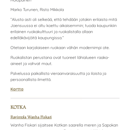
Marko Turunen, Risto Mikkola
”Alusta asti oli selkeää, että tehdään jotakin erilaista mitä
Joensuussa ei oltu koettu aikaisemmin; tuoda kaupunkiin
erilainen ruokakulttuuri ja ruokalistalla ollaan
edelläkävijöitä kaupungissa.”
Otetaan karjalaiseen ruokaan vähän modernimpi ote.
Ruokalistan perustana ovat tuoreet lähialueen raaka-
aineet ja vahvat maut.
Palvelussa paikallista vieraanvaraisuutta ja iloista ja
persoonallista ilmettä.
Kartta
KOTKA
Ravintola Wanha Fiskari
Wanha Fiskari sijaitsee Kotkan saarella meren ja Sapokan