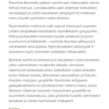
Ra­vin­to­la Bom­bal­la pää­set naut­ti­maan rak­kau­del­la val­mis­
tet­tu­ja me­nu­ja. Lo­ma­kau­del­la sa­liin ka­te­taan her­kul­li­nen
nou­to­pöy­tä ja juh­liin kar­ja­lai­nen pi­to­pöy­tä tai mie­lei­se­si
menu kau­den par­hais­ta raaka-ai­neis­ta.
Ra­vin­to­la­ti­lan mah­ta­vat salit so­pi­vat lois­ta­vas­ti iso­jen­kin
juh­lien pi­to­pai­kak­si ke­sä­häis­tä vauh­dik­kai­siin yri­tys­juh­liin.
Pik­ku­jou­lu­kau­del­la ra­vin­to­lan la­val­le as­te­le­vat Suo­men
suo­si­tuim­mat bi­lebän­dit – ra­vin­to­la Bom­ban pik­ku­jou­lut
va­ra­taan­kin aina ajois­sa. Ryh­mä­ruo­kai­lut jär­jes­ty­vät ti­
lauk­ses­ta myös ra­vin­to­lan au­kio­lo­jen ul­ko­puo­lel­la.
Bomban keittiö on erikoistunut karjalaisiin ruoka-annoksiin,
jotka valmistetaan modernilla otteella. Annokset
rakentuvat korkealaatuisten, paikallisten raaka-aineiden,
kuten Pielisen kuhan, lähimetsien peuranlihan ja Pohjois-
Karjalan marjojen, ympärille. Ravintolan erityisenä
ylpeydenaiheena on ainutlaatuinen Valamo-menu, jossa
läheisen Valamon luostarin marjaviinien ympärille on
suunniteltu kokonaisuus, joka yhdistää huolella valmistetut
annokset ja viinien harmoniset makuparit.
Kartta