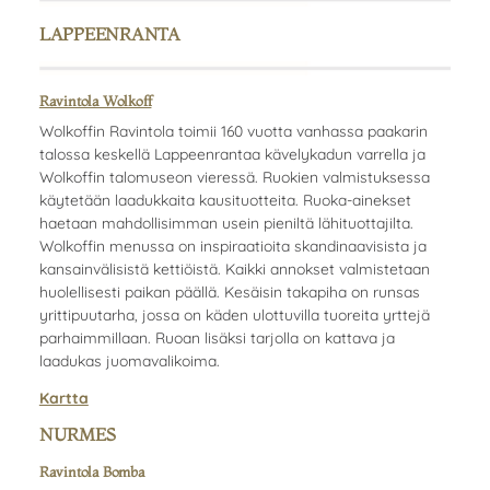
LAPPEENRANTA
Ravintola Wolkoff
Wolkoffin Ravintola toimii 160 vuotta vanhassa paakarin
talossa keskellä Lappeenrantaa kävelykadun varrella ja
Wolkoffin talomuseon vieressä. Ruokien valmistuksessa
käytetään laadukkaita kausituotteita. Ruoka-ainekset
haetaan mahdollisimman usein pieniltä lähituottajilta.
Wolkoffin menussa on inspiraatioita skandinaavisista ja
kansainvälisistä kettiöistä. Kaikki annokset valmistetaan
huolellisesti paikan päällä. Kesäisin takapiha on runsas
yrittipuutarha, jossa on käden ulottuvilla tuoreita yrttejä
parhaimmillaan. Ruoan lisäksi tarjolla on kattava ja
laadukas juomavalikoima.
Kartta
NURMES
Ravintola Bomba